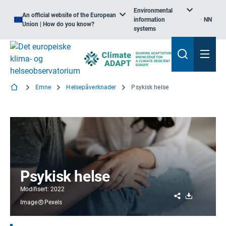
Environmental
An official website of the European
information
NN
Union | How do you know?
systems
Emne
Helsepåverknader
Psykisk helse
Psykisk helse
Modifisert: 2022
Share
Download
Image
Pexels