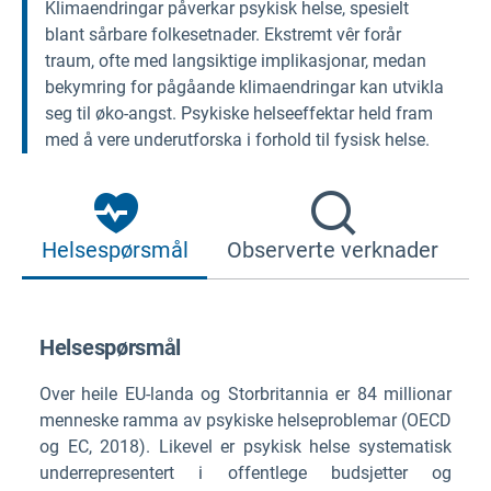
Klimaendringar påverkar psykisk helse, spesielt
blant sårbare folkesetnader. Ekstremt vêr forår
traum, ofte med langsiktige implikasjonar, medan
bekymring for pågåande klimaendringar kan utvikla
seg til øko-angst. Psykiske helseeffektar held fram
med å vere underutforska i forhold til fysisk helse.
Helsespørsmål
Observerte verknader
F
Helsespørsmål
Over heile EU-landa og Storbritannia er 84 millionar
menneske ramma av psykiske helseproblemar (OECD
og EC, 2018). Likevel er psykisk helse systematisk
underrepresentert i offentlege budsjetter og