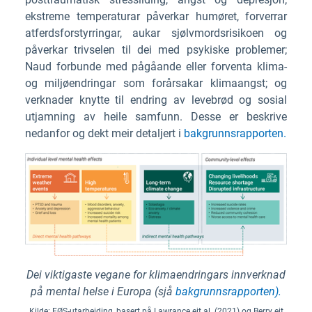
ekstreme temperaturar påverkar humøret, forverrar
atferdsforstyrringar, aukar sjølvmordsrisikoen og
påverkar trivselen til dei med psykiske problemer;
Naud forbunde med pågåande eller forventa klima-
og miljøendringar som forårsakar klimaangst; og
verknader knytte til endring av levebrød og sosial
utjamning av heile samfunn. Desse er beskrive
nedanfor og dekt meir detaljert i
bakgrunnsrapporten.
Dei viktigaste vegane for klimaendringars innverknad
på mental helse i Europa (sjå
bakgrunnsrapporten).
Kilde: EØS-utarbeiding, basert på Lawrance eit al. (2021) og Berry eit