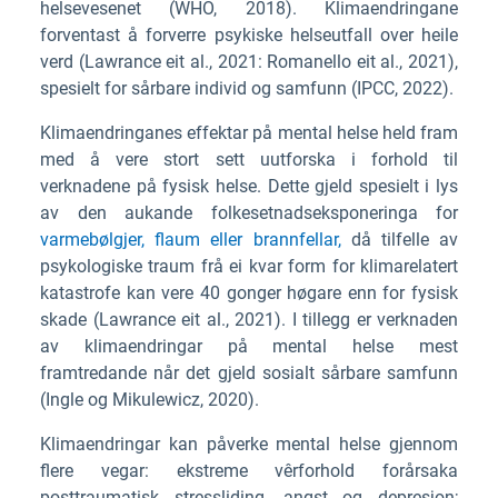
helsevesenet (WHO, 2018). Klimaendringane
forventast å forverre psykiske helseutfall over heile
verd (Lawrance eit al., 2021: Romanello eit al., 2021),
spesielt for sårbare individ og samfunn (IPCC, 2022).
Klimaendringanes effektar på mental helse held fram
med å vere stort sett uutforska i forhold til
verknadene på fysisk helse. Dette gjeld spesielt i lys
av den aukande folkesetnadseksponeringa for
varmebølgjer,
flaum eller
brannfellar,
då tilfelle av
psykologiske traum frå ei kvar form for klimarelatert
katastrofe kan vere 40 gonger høgare enn for fysisk
skade (Lawrance eit al., 2021). I tillegg er verknaden
av klimaendringar på mental helse mest
framtredande når det gjeld sosialt sårbare samfunn
(Ingle og Mikulewicz, 2020).
Klimaendringar kan påverke mental helse gjennom
flere vegar: ekstreme vêrforhold forårsaka
posttraumatisk stressliding, angst og depresjon;