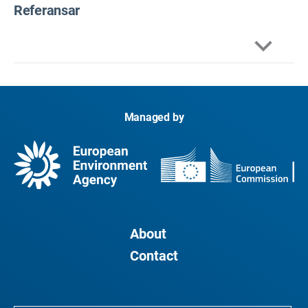
Referansar
Albrecht, G. og al. (2007) Solastalgi: Bekymringar
forårsaka av miljøforandringar.
Australsk psykiatri,
15
(sup1), s.S95-S98.
Managed by
10.1080/10398560701701288
Albrecht, G. (2011) Kroniske miljøendringar:
Framveksande «psykoterratiske» syndromar. I
Klimaendringar og menneskeleg velvære (s. 43-
56). Springar, New York, NY.
Berry, H. L. eit al. (2010) Klimaendringar og
About
psykisk helse: eit kausalt veg-rammeverk.
Contact
Internasjonalt tidsskrift for folkehelse,
55
(2), 123-
132.
https://doi.org/10.1007/s00038-009-0112-0
Bosello, F., eit al. (2012) Økonomiske