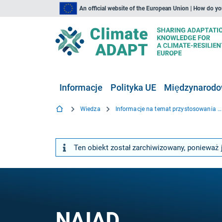
An official website of the European Union | How do y
Informacje
Polityka UE
Międzynarodow
Wiedza
Informacje na temat przystosowania się do zmiany klimatu
Ten obiekt został zarchiwizowany, ponieważ 
NAIAD