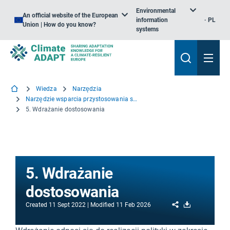
Environmental
An official website of the European
information
PL
Union | How do you know?
systems
Wiedza
Narzędzia
Narzędzie wsparcia przystosowania się do zmiany klimatu – pierwsze kroki
5. Wdrażanie dostosowania
5. Wdrażanie
dostosowania
Share
Download
Created
11 Sept 2022
Modified
11 Feb 2026