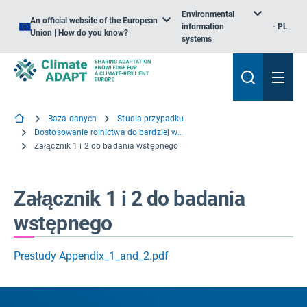
Environmental
An official website of the European
information
PL
Union | How do you know?
systems
Baza danych
Studia przypadku
Dostosowanie rolnictwa do bardziej wilgotnego i suchego klimatu: Projekt strumienia Tullstorp (Szwecja)
Załącznik 1 i 2 do badania wstępnego
Załącznik 1 i 2 do badania
wstępnego
Prestudy Appendix_1_and_2.pdf