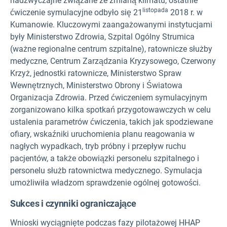
nadzwyczajne związane ze zmianą klimatu, ostatnie
listopada
ćwiczenie symulacyjne odbyło się 21
2018 r. w
Kumanowie. Kluczowymi zaangażowanymi instytucjami
były Ministerstwo Zdrowia, Szpital Ogólny Strumica
(ważne regionalne centrum szpitalne), ratownicze służby
medyczne, Centrum Zarządzania Kryzysowego, Czerwony
Krzyż, jednostki ratownicze, Ministerstwo Spraw
Wewnętrznych, Ministerstwo Obrony i Światowa
Organizacja Zdrowia. Przed ćwiczeniem symulacyjnym
zorganizowano kilka spotkań przygotowawczych w celu
ustalenia parametrów ćwiczenia, takich jak spodziewane
ofiary, wskaźniki uruchomienia planu reagowania w
nagłych wypadkach, tryb próbny i przepływ ruchu
pacjentów, a także obowiązki personelu szpitalnego i
personelu służb ratownictwa medycznego. Symulacja
umożliwiła władzom sprawdzenie ogólnej gotowości.
Sukces i czynniki ograniczające
Wnioski wyciągnięte podczas fazy pilotażowej HHAP