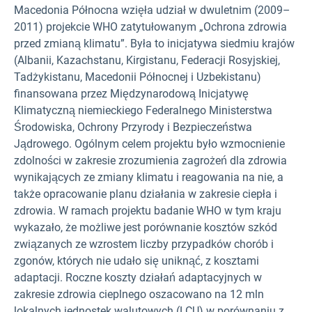
Macedonia Północna wzięła udział w dwuletnim (2009–
2011) projekcie WHO zatytułowanym „Ochrona zdrowia
przed zmianą klimatu”. Była to inicjatywa siedmiu krajów
(Albanii, Kazachstanu, Kirgistanu, Federacji Rosyjskiej,
Tadżykistanu, Macedonii Północnej i Uzbekistanu)
finansowana przez Międzynarodową Inicjatywę
Klimatyczną niemieckiego Federalnego Ministerstwa
Środowiska, Ochrony Przyrody i Bezpieczeństwa
Jądrowego. Ogólnym celem projektu było wzmocnienie
zdolności w zakresie zrozumienia zagrożeń dla zdrowia
wynikających ze zmiany klimatu i reagowania na nie, a
także opracowanie planu działania w zakresie ciepła i
zdrowia. W ramach projektu badanie WHO w tym kraju
wykazało, że możliwe jest porównanie kosztów szkód
związanych ze wzrostem liczby przypadków chorób i
zgonów, których nie udało się uniknąć, z kosztami
adaptacji. Roczne koszty działań adaptacyjnych w
zakresie zdrowia cieplnego oszacowano na 12 mln
lokalnych jednostek walutowych (LCU) w porównaniu z