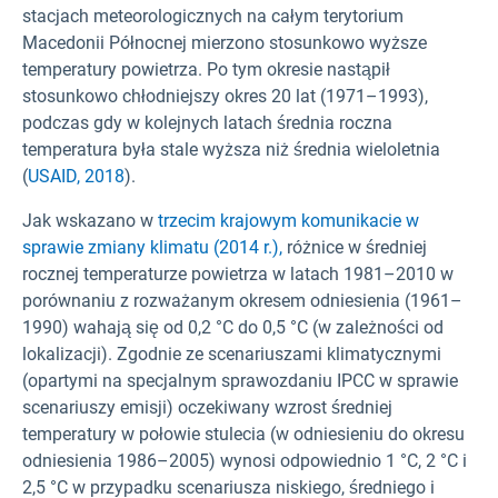
stacjach meteorologicznych na całym terytorium
Macedonii Północnej mierzono stosunkowo wyższe
temperatury powietrza. Po tym okresie nastąpił
stosunkowo chłodniejszy okres 20 lat (1971–1993),
podczas gdy w kolejnych latach średnia roczna
temperatura była stale wyższa niż średnia wieloletnia
(
USAID, 2018
).
Jak wskazano w
trzecim krajowym komunikacie w
sprawie zmiany klimatu (2014 r.),
różnice w średniej
rocznej temperaturze powietrza w latach 1981–2010 w
porównaniu z rozważanym okresem odniesienia (1961–
1990) wahają się od 0,2 °C do 0,5 °C (w zależności od
lokalizacji). Zgodnie ze scenariuszami klimatycznymi
(opartymi na specjalnym sprawozdaniu IPCC w sprawie
scenariuszy emisji) oczekiwany wzrost średniej
temperatury w połowie stulecia (w odniesieniu do okresu
odniesienia 1986–2005) wynosi odpowiednio 1 °C, 2 °C i
2,5 °C w przypadku scenariusza niskiego, średniego i