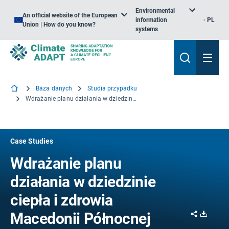
Environmental
An official website of the European
information
PL
Union | How do you know?
systems
Baza danych
Studia przypadku
Wdrażanie planu działania w dziedzinie ciepła i zdrowia Macedonii Północnej
Case Studies
Wdrażanie planu
działania w dziedzinie
ciepła i zdrowia
Share
Downl
Macedonii Północnej