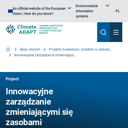
Environmental
An official website of the European
information
PL
Union | How do you know?
systems
Baza danych
Projekty badawcze i projekty w zakresie wiedzy
Innowacyjne zarządzanie zmieniającymi się zasobami przybrzeżnymi Europy
Project
Innowacyjne
zarządzanie
zmieniającymi się
zasobami