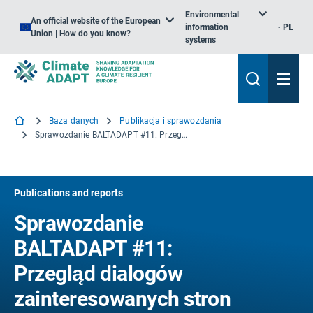
Environmental
An official website of the European
information
PL
Union | How do you know?
systems
Baza danych
Publikacja i sprawozdania
Sprawozdanie BALTADAPT #11: Przegląd dialogów zainteresowanych stron w ramach projektów związanych z przystosowaniem się do zmiany klimatu w regionie Morza Bałtyckiego
Publications and reports
Sprawozdanie
BALTADAPT #11:
Przegląd dialogów
zainteresowanych stron