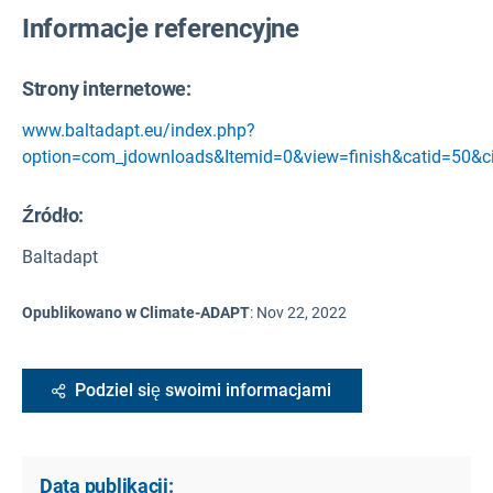
Informacje referencyjne
Strony internetowe:
www.baltadapt.eu/index.php?
option=com_jdownloads&Itemid=0&view=finish&catid=50&c
Źródło
:
Baltadapt
Opublikowano w Climate-ADAPT
:
Nov 22, 2022
Podziel się swoimi informacjami
Data publikacji: