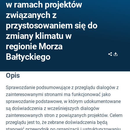
w ramach projektów
związanych z
przystosowaniem się do
zmiany klimatu w
regionie Morza
Share
Downl
Bałtyckiego
Opis
Sprawozdanie podsumowujące z przeglądu dialogów z
zainteresowanymi stronami ma funkcjonować jako
sprawozdanie podstawowe, w którym udokumentowane
są doświadczenia z wcześniejszych dialogów
zainteresowanych stron z powiązanych projektów. Celem
przeglądu jest to, że zebrane doświadczenia będą
stanowić przewodnik po organizacji i ustrukturyzowaniu