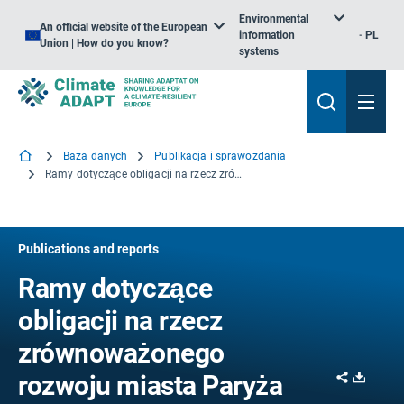
Environmental
An official website of the European
information
PL
Union | How do you know?
systems
Baza danych
Publikacja i sprawozdania
Ramy dotyczące obligacji na rzecz zrównoważonego rozwoju miasta Paryża
Publications and reports
Ramy dotyczące
obligacji na rzecz
zrównoważonego
Share
Downl
rozwoju miasta Paryża