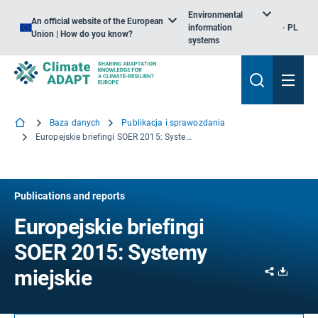
Environmental
An official website of the European
information
PL
Union | How do you know?
systems
Baza danych
Publikacja i sprawozdania
Europejskie briefingi SOER 2015: Systemy miejskie
Publications and reports
Europejskie briefingi
SOER 2015: Systemy
Share
Downl
miejskie