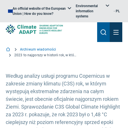
Environmental
An official website of the European
information
PL
Union | How do you know?
systems
Archiwum wiadomości
2023 to najgorszy w historii rok, w którym globalne temperatury są zbliżone do limitu 1,5 °C
Według analizy usługi programu Copernicus w
zakresie zmiany klimatu (C3S) rok, w którym
występują ekstremalne zdarzenia na całym
świecie, jest obecnie oficjalnie najgorszym rokiem
Ziemi. Sprawozdanie C3S Global Climate Highlight
za 2023 r. pokazuje, że rok 2023 był o 1,48 °C
cieplejszy niż poziom referencyjny sprzed epoki