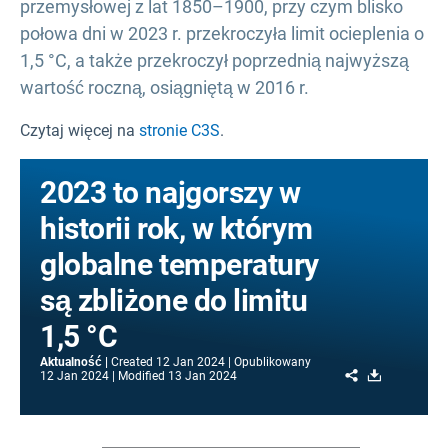
przemysłowej z lat 1850–1900, przy czym blisko
połowa dni w 2023 r. przekroczyła limit ocieplenia o
1,5 °C, a także przekroczył poprzednią najwyższą
wartość roczną, osiągniętą w 2016 r.
Czytaj więcej na
stronie C3S
.
2023 to najgorszy w
historii rok, w którym
globalne temperatury
są zbliżone do limitu
1,5 °C
Aktualność
Created
12 Jan 2024
Opublikowany
Share
Download
12 Jan 2024
Modified
13 Jan 2024