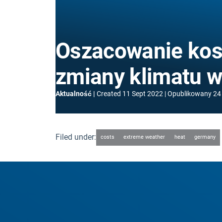
Oszacowanie kos
zmiany klimatu 
Aktualność
Created
11 Sept 2022
Opublikowany
24
Filed under:
costs
extreme weather
heat
germany