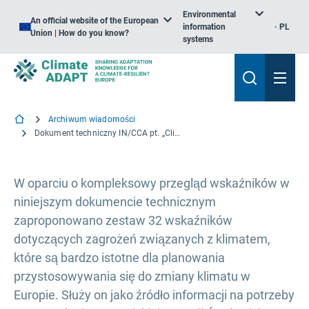
Environmental
An official website of the European
information
PL
Union | How do you know?
systems
Archiwum wiadomości
Dokument techniczny IN/CCA pt. „Climate-related threat Index for Europe” [Wskaźniki zagrożeń związanych z klimatem dla Europy]
W oparciu o kompleksowy przegląd wskaźników w
niniejszym dokumencie technicznym
zaproponowano zestaw 32 wskaźników
dotyczących zagrożeń związanych z klimatem,
które są bardzo istotne dla planowania
przystosowywania się do zmiany klimatu w
Europie. Służy on jako źródło informacji na potrzeby