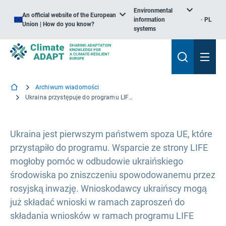
Environmental
An official website of the European
information
PL
Union | How do you know?
systems
Archiwum wiadomości
Ukraina przystępuje do programu LIFE na rzecz środowiska i klimatu
Ukraina jest pierwszym państwem spoza UE, które
przystąpiło do programu. Wsparcie ze strony LIFE
mogłoby pomóc w odbudowie ukraińskiego
środowiska po zniszczeniu spowodowanemu przez
rosyjską inwazję. Wnioskodawcy ukraińscy mogą
już składać wnioski w ramach zaproszeń do
składania wniosków w ramach programu LIFE