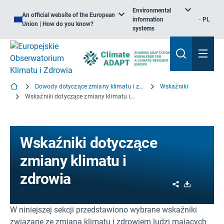
Environmental
An official website of the European
information
PL
Union | How do you know?
systems
Dowody dotyczące zmiany klimatu i zdrowia
Wskaźniki
Wskaźniki dotyczące zmiany klimatu i zdrowia
Wskaźniki dotyczące
zmiany klimatu i
zdrowia
Share
Download
W niniejszej sekcji przedstawiono wybrane wskaźniki
związane ze zmianą klimatu i zdrowiem ludzi mających