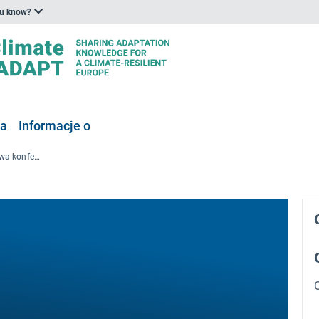
ou know?
ia
Informacje o
ICEHCC 2022: Międzynarodowa konferencja na temat zdrowia środowiskowego i zmiany klimatu