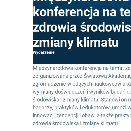
konferencja na t
zdrowia środowi
zmiany klimatu
Wydarzenie
Międzynarodowa konferencja na temat zd
zorganizowana przez Światową Akademię Na
zgromadzenie wiodących naukowców akad
wymiany doświadczeń i wyników badań do
środowiska i zmiany klimatu. Stanowi on r
badaczy, praktyków i edukatorów, umożli
innowacji, tendencji i obaw, a także prak
zdrowia środowiska i zmiany klimatu.