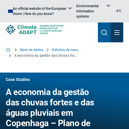
Environmental
An official website of the European
information
PT
Union | How do you know?
systems
Base de dados
Estudos de caso
A economia da gestão das chuvas fortes e das águas pluviais em Copenhaga – Plano de gestão Cloudburst
Case Studies
A economia da gestão
das chuvas fortes e das
águas pluviais em
Copenhaga – Plano de