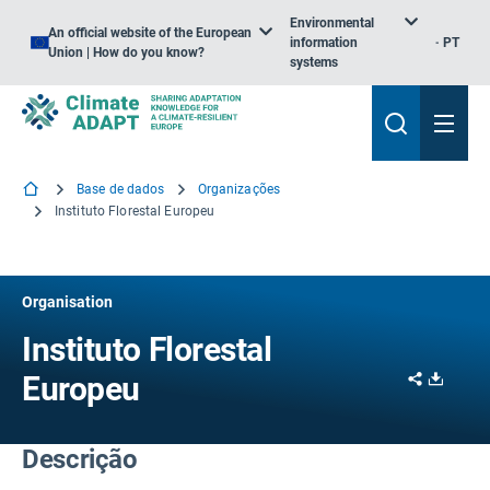
Environmental
An official website of the European
information
PT
Union | How do you know?
systems
Base de dados
Organizações
Instituto Florestal Europeu
Organisation
Instituto Florestal
Share
Downl
Europeu
Descrição