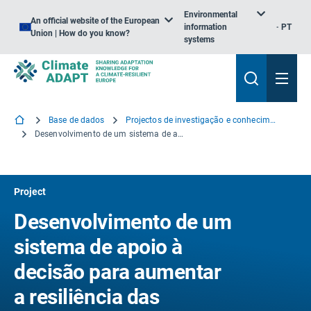
Environmental
An official website of the European
information
PT
Union | How do you know?
systems
Base de dados
Projectos de investigação e conhecimento
Desenvolvimento de um sistema de apoio à decisão para aumentar a resiliência das infraestruturas de transporte com base na utilização combinada de sensores terrestres e aéreos e de ferramentas avançadas de modelização
Project
Desenvolvimento de um
sistema de apoio à
decisão para aumentar
a resiliência das