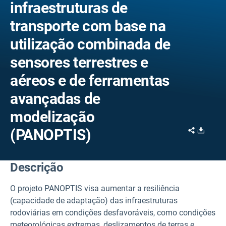
infraestruturas de
transporte com base na
utilização combinada de
sensores terrestres e
aéreos e de ferramentas
avançadas de
modelização
Share
Downl
(PANOPTIS)
Descrição
O projeto PANOPTIS visa aumentar a resiliência
(capacidade de adaptação) das infraestruturas
rodoviárias em condições desfavoráveis, como condições
meteorológicas extremas, deslizamentos de terras e