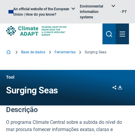
Environmental
An official website of the European
information
PT
Union | How do you know?
systems
Base de dados
Ferramentas
Surging Seas
Tool
Share
Downl
Surging Seas
Descrição
O programa Climate Central sobre a subida do nível do
mar procura fornecer informações exatas, claras e