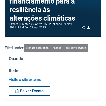
financiamento para a
resiliência às
alterações climáticas
Evento
Created
22 Apr 2025
Publicado
09 Nov
Share
Download
2021
Modified
22 Apr 2025
Filed under:
climate adaptation
finance
advisory services
Quando
Rede
Visite o site externo
Baixar Evento