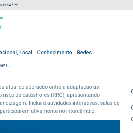
ou know?
acional, Local
Conhecimento
Redes
Conferência virtual PLACARD: Adaptação aos extremos
da atual colaboração entre a adaptação às
o risco de catástrofes (RRC), apresentando
endizagem. Incluirá atividades interativas, salas de
a participarem ativamente no intercâmbio.