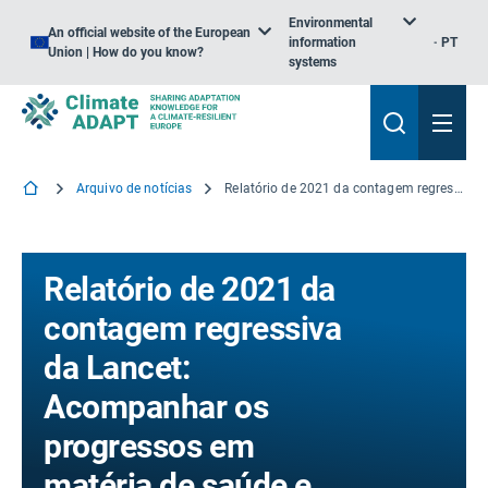
Environmental
An official website of the European
information
PT
Union | How do you know?
systems
Arquivo de notícias
Relatório de 2021 da contagem regressiva da Lancet: Acompanhar os progressos em matéria de saúde e alterações climáticas
Relatório de 2021 da
contagem regressiva
da Lancet:
Acompanhar os
progressos em
matéria de saúde e