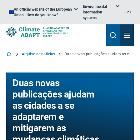
Environmental
An official website of the European
information
PT
Union | How do you know?
systems
Arquivo de notícias
Duas novas publicações ajudam as cidades a se adaptarem e mitigarem as mudanças climáticas
Duas novas
publicações ajudam
as cidades a se
adaptarem e
mitigarem as
mudanças climáticas