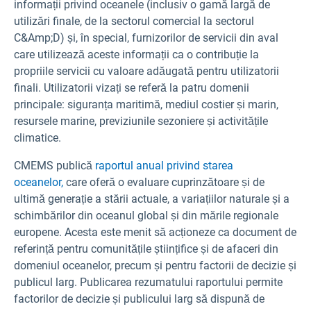
informații privind oceanele (inclusiv o gamă largă de
utilizări finale, de la sectorul comercial la sectorul
C&Amp;D) și, în special, furnizorilor de servicii din aval
care utilizează aceste informații ca o contribuție la
propriile servicii cu valoare adăugată pentru utilizatorii
finali. Utilizatorii vizați se referă la patru domenii
principale: siguranța maritimă, mediul costier și marin,
resursele marine, previziunile sezoniere și activitățile
climatice.
CMEMS publică
raportul anual privind starea
oceanelor,
care oferă o evaluare cuprinzătoare și de
ultimă generație a stării actuale, a variațiilor naturale și a
schimbărilor din oceanul global și din mările regionale
europene. Acesta este menit să acționeze ca document de
referință pentru comunitățile științifice și de afaceri din
domeniul oceanelor, precum și pentru factorii de decizie și
publicul larg. Publicarea rezumatului raportului permite
factorilor de decizie și publicului larg să dispună de