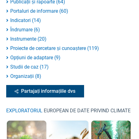
Publicații și rapoarte
(
64
)
Portaluri de informare
(
60
)
Indicatori
(
14
)
Îndrumare
(
6
)
Instrumente
(
20
)
Proiecte de cercetare și cunoaștere
(
119
)
Opțiuni de adaptare
(
9
)
Studii de caz
(
17
)
Organizații
(
8
)
Partajați informațiile dvs
EXPLORATORUL
EUROPEAN DE DATE PRIVIND CLIMATE