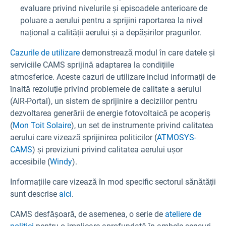
evaluare privind nivelurile și episoadele anterioare de
poluare a aerului pentru a sprijini raportarea la nivel
național a calității aerului și a depășirilor pragurilor.
Cazurile de utilizare
demonstrează modul în care datele și
serviciile CAMS sprijină adaptarea la condițiile
atmosferice. Aceste cazuri de utilizare includ informații de
înaltă rezoluție privind problemele de calitate a aerului
(AIR-Portal
), un sistem de sprijinire a deciziilor pentru
dezvoltarea generării de energie fotovoltaică pe acoperiș
(
Mon Toit Solaire
), un set de instrumente privind calitatea
aerului care vizează sprijinirea politicilor (
ATMOSYS-
CAMS
) și previziuni privind calitatea aerului ușor
accesibile (
Windy
).
Informațiile care vizează în mod specific sectorul sănătății
sunt descrise
aici
.
CAMS desfășoară, de asemenea, o serie de
ateliere de