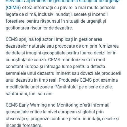
Serviciul Copernicus de gestionare a situațiilor de urgență
(CEMS)
oferă informații cu privire la mai multe pericole
legate de climă, inclusiv inundații, secete și incendii
forestiere, pentru răspunsul în situații de urgență și
gestionarea riscurilor de dezastre.
CEMS sprijină toți actorii implicați în gestionarea
dezastrelor naturale sau provocate de om prin furnizarea
de date și imagini geospațiale pentru luarea deciziilor în
cunoștință de cauză. CEMS monitorizează în mod
constant Europa și întreaga lume pentru a detecta
semnalele unui dezastru iminent sau dovezi ale producerii
unui dezastru în timp real. Produsele CEMS pot examina
modificările unei zone a Pământului pe o serie de zile,
săptămâni, luni sau ani.
CEMS Early Warning and Monitoring oferă informații
geospațiale critice la nivel european și global prin
observații și prognoze continue pentru inundații, secete și
incendii forestiere.