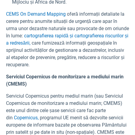
Mijlociu și Africa de Nord.
CEMS On Demand Mapping
oferă informații detaliate la
cerere pentru anumite situații de urgență care apar în
urma unor dezastre naturale sau provocate de om oriunde
în lume:
cartografierea rapidă și cartografierea riscurilor și
a redresării,
care furnizează informații geospațiale în
sprijinul activităților de gestionare a dezastrelor, inclusiv
al etapelor de prevenire, pregătire, reducere a riscurilor și
recuperare.
Serviciul Copernicus de monitorizare a mediului marin
(CMEMS)
Serviciul Copernicus pentru mediul marin (sau Serviciul
Copernicus de monitorizare a mediului marin; CMEMS)
este unul dintre cele șase servicii care fac parte
din
Copernicus,
programul UE menit să dezvolte servicii
europene de informare bazate pe observarea Pământului
prin satelit și pe date in situ (non-spațiale). CMEMS este