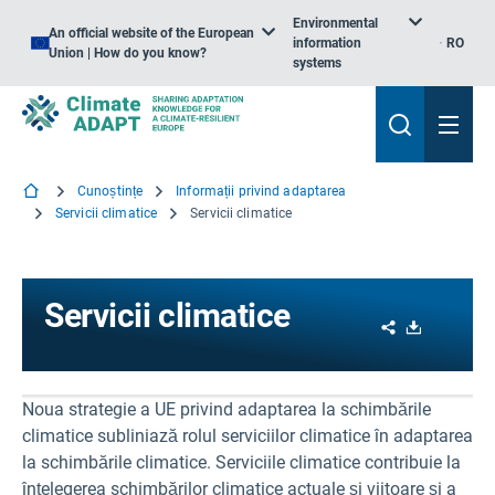
Environmental
An official website of the European
information
RO
Union | How do you know?
systems
Cunoștințe
Informații privind adaptarea
Servicii climatice
Servicii climatice
Servicii climatice
Share
Download
Noua strategie a UE privind adaptarea la schimbările
climatice subliniază rolul serviciilor climatice în adaptarea
la schimbările climatice. Serviciile climatice contribuie la
înțelegerea schimbărilor climatice actuale și viitoare și a