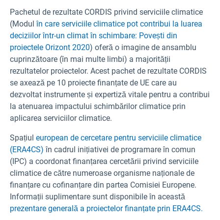
Pachetul de rezultate CORDIS privind serviciile climatice
(Modul
în care serviciile climatice pot contribui la luarea
deciziilor într-un climat în schimbare: Povești din
proiectele Orizont 2020
) oferă o imagine de ansamblu
cuprinzătoare (în mai multe limbi) a majorității
rezultatelor proiectelor. Acest pachet de rezultate CORDIS
se axează pe 10 proiecte finanțate de UE care au
dezvoltat instrumente și expertiză vitale pentru a contribui
la atenuarea impactului schimbărilor climatice prin
aplicarea serviciilor climatice.
Spațiul
european de cercetare pentru serviciile climatice
(ERA4CS)
în cadrul inițiativei de programare în comun
(IPC) a coordonat finanțarea cercetării privind serviciile
climatice de către numeroase organisme naționale de
finanțare cu cofinanțare din partea Comisiei Europene.
Informații suplimentare sunt disponibile în această
prezentare generală a proiectelor finanțate prin ERA4CS.