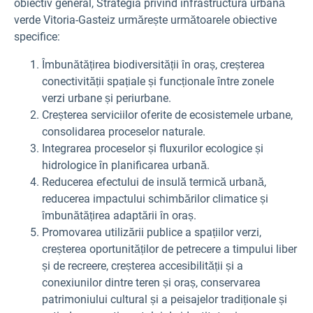
obiectiv general, Strategia privind infrastructura urbană
verde Vitoria-Gasteiz urmărește următoarele obiective
specifice:
Îmbunătățirea biodiversității în oraș, creșterea
conectivității spațiale și funcționale între zonele
verzi urbane și periurbane.
Creșterea serviciilor oferite de ecosistemele urbane,
consolidarea proceselor naturale.
Integrarea proceselor și fluxurilor ecologice și
hidrologice în planificarea urbană.
Reducerea efectului de insulă termică urbană,
reducerea impactului schimbărilor climatice și
îmbunătățirea adaptării în oraș.
Promovarea utilizării publice a spațiilor verzi,
creșterea oportunităților de petrecere a timpului liber
și de recreere, creșterea accesibilității și a
conexiunilor dintre teren și oraș, conservarea
patrimoniului cultural și a peisajelor tradiționale și