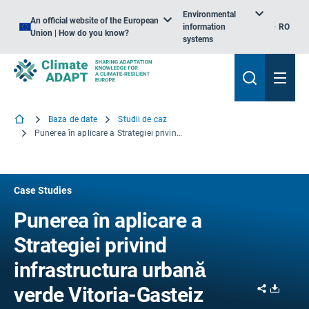
Environmental
An official website of the European
information
RO
Union | How do you know?
systems
Baza de date
Studii de caz
Punerea în aplicare a Strategiei privind infrastructura urbană verde Vitoria-Gasteiz
Case Studies
Punerea în aplicare a
Strategiei privind
infrastructura urbană
Share
Downl
verde Vitoria-Gasteiz