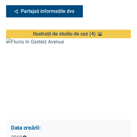
Partajați informațiile dvs
Ilustrații de studiu de caz
(
4
)
Data creării: