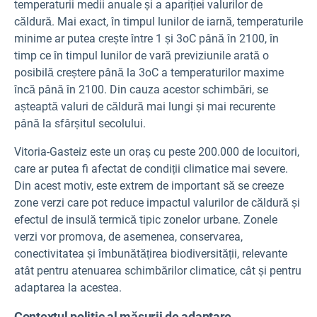
temperaturii medii anuale și a apariției valurilor de
căldură. Mai exact, în timpul lunilor de iarnă, temperaturile
minime ar putea crește între 1 și 3oC până în 2100, în
timp ce în timpul lunilor de vară previziunile arată o
posibilă creștere până la 3oC a temperaturilor maxime
încă până în 2100. Din cauza acestor schimbări, se
așteaptă valuri de căldură mai lungi și mai recurente
până la sfârșitul secolului.
Vitoria-Gasteiz este un oraș cu peste 200.000 de locuitori,
care ar putea fi afectat de condiții climatice mai severe.
Din acest motiv, este extrem de important să se creeze
zone verzi care pot reduce impactul valurilor de căldură și
efectul de insulă termică tipic zonelor urbane. Zonele
verzi vor promova, de asemenea, conservarea,
conectivitatea și îmbunătățirea biodiversității, relevante
atât pentru atenuarea schimbărilor climatice, cât și pentru
adaptarea la acestea.
Contextul politic al măsurii de adaptare