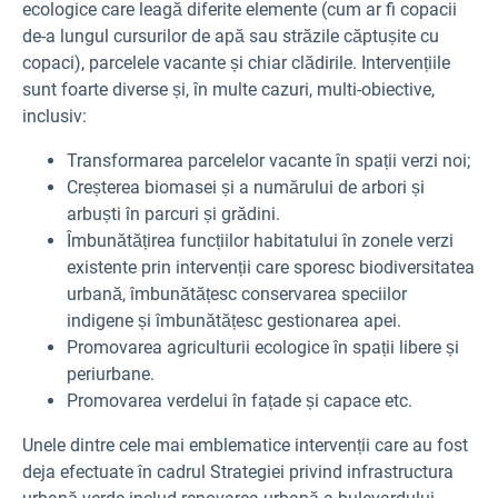
ecologice care leagă diferite elemente (cum ar fi copacii
de-a lungul cursurilor de apă sau străzile căptușite cu
copaci), parcelele vacante și chiar clădirile. Intervențiile
sunt foarte diverse și, în multe cazuri, multi-obiective,
inclusiv:
Transformarea parcelelor vacante în spații verzi noi;
Creșterea biomasei și a numărului de arbori și
arbuști în parcuri și grădini.
Îmbunătățirea funcțiilor habitatului în zonele verzi
existente prin intervenții care sporesc biodiversitatea
urbană, îmbunătățesc conservarea speciilor
indigene și îmbunătățesc gestionarea apei.
Promovarea agriculturii ecologice în spații libere și
periurbane.
Promovarea verdelui în fațade și capace etc.
Unele dintre cele mai emblematice intervenții care au fost
deja efectuate în cadrul Strategiei privind infrastructura