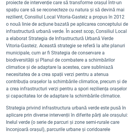
proiecte de intervenție care să transforme orașul într-un
spațiu care să se reconecteze cu natura și să devină mai
rezilient, Consiliul Local Vitoria-Gasteiz a propus în 2012
o nouă linie de acțiune bazată pe aplicarea conceptului de
infrastructură urbană verde. În acest scop, Consiliul Local
a elaborat Strategia de Infrastructură Urbană Verde
Vitoria-Gasteiz. Această strategie se referă la alte planuri
municipale, cum ar fi Strategia de conservare a
biodiversității și Planul de combatere a schimbărilor
climatice și de adaptare la acestea, care subliniază
necesitatea de a crea spații verzi pentru a atenua
contribuția orașelor la schimbările climatice, precum și de
a crea infrastructuri verzi pentru a spori reziliența orașelor
și capacitatea lor de adaptare la schimbările climatice.
Strategia privind infrastructura urbană verde este pusă în
aplicare prin diverse intervenții în diferite părți ale orașului:
Inelul verde (o serie de parcuri și zone semi-rurale care
înconjoară orașul), parcurile urbane și coridoarele