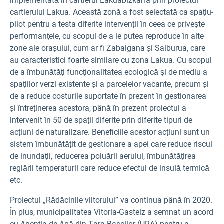
implementată în cartierul Lakuabizkarra prin proiectul
cartierului Lakua. Această zonă a fost selectată ca spațiu-
pilot pentru a testa diferite intervenții în ceea ce privește
performanțele, cu scopul de a le putea reproduce în alte
zone ale orașului, cum ar fi Zabalgana și Salburua, care
au caracteristici foarte similare cu zona Lakua. Cu scopul
de a îmbunătăți funcționalitatea ecologică și de mediu a
spațiilor verzi existente și a parcelelor vacante, precum și
de a reduce costurile suportate în prezent în gestionarea
și întreținerea acestora, până în prezent proiectul a
intervenit în 50 de spații diferite prin diferite tipuri de
acțiuni de naturalizare. Beneficiile acestor acțiuni sunt un
sistem îmbunătățit de gestionare a apei care reduce riscul
de inundații, reducerea poluării aerului, îmbunătățirea
reglării temperaturii care reduce efectul de insulă termică
etc.
Proiectul „Rădăcinile viitorului” va continua până în 2020.
În plus, municipalitatea Vitoria-Gasteiz a semnat un acord