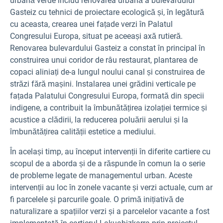
urbană verde includ renovarea urbană a bulevardului
Gasteiz cu tehnici de proiectare ecologică și, în legătură
cu aceasta, crearea unei fațade verzi în Palatul
Congresului Europa, situat pe aceeași axă rutieră.
Renovarea bulevardului Gasteiz a constat în principal în
construirea unui coridor de râu restaurat, plantarea de
copaci aliniați de-a lungul noului canal și construirea de
străzi fără mașini. Instalarea unei grădini verticale pe
fațada Palatului Congresului Europa, formată din specii
indigene, a contribuit la îmbunătățirea izolației termice și
acustice a clădirii, la reducerea poluării aerului și la
îmbunătățirea calității estetice a mediului.
În același timp, au început intervenții în diferite cartiere cu
scopul de a aborda și de a răspunde în comun la o serie
de probleme legate de managementul urban. Aceste
intervenții au loc în zonele vacante și verzi actuale, cum ar
fi parcelele și parcurile goale. O primă inițiativă de
naturalizare a spațiilor verzi și a parcelelor vacante a fost