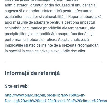
administratorii drumurilor din douăzeci și unu de țări și
sugerează o abordare sistematică pentru efectuarea
evaluărilor riscurilor și vulnerabilității. Raportul abordează
apoi măsurile de adaptare pentru a gestiona impactul
schimbărilor climatice (modificări ale temperaturii, ale
precipitațiilor și alte modificări) asupra funcționării și
performanței trotuarelor rutiere. Acesta analizează
implicațiile strategice înainte de a prezenta recomandări,
în special în ceea ce privește evaluările riscurilor.
Informații de referință
Site-uri web:
http://www.piarc.org/en/order-library/16862-en-
Dealing%20with%20the%20effects%20of%20climate%20c