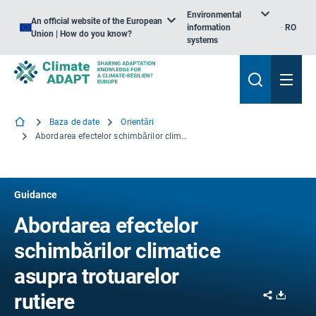
Environmental
An official website of the European
information
RO
Union | How do you know?
systems
Baza de date
Orientări
Abordarea efectelor schimbărilor climatice asupra trotuarelor rutiere
Guidance
Abordarea efectelor
schimbărilor climatice
asupra trotuarelor
Share
Downl
rutiere