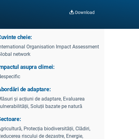
Download
uvinte cheie:
nternational Organisation Impact Assessment
lobal network
mpactul asupra climei:
especific
Abordări de adaptare:
ăsuri și acțiuni de adaptare, Evaluarea
ulnerabilității, Soluții bazate pe natură
Sectoare:
gricultură, Protecția biodiversității, Clădiri,
educerea riscului de dezastre, Energie,