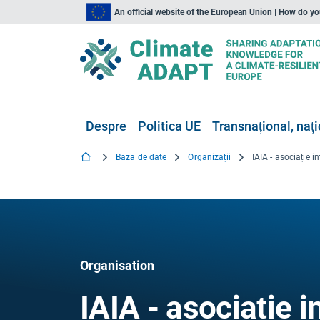
An official website of the European Union | How do y
Despre
Politica UE
Transnațional, nați
Baza de date
Organizații
Organisation
IAIA - asociație 