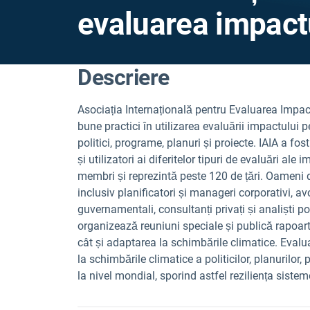
evaluarea impact
Descriere
Asociația Internațională pentru Evaluarea Impactu
bune practici în utilizarea evaluării impactului p
politici, programe, planuri și proiecte. IAIA a fos
și utilizatori ai diferitelor tipuri de evaluări ale
membri și reprezintă peste 120 de țări. Oameni din
inclusiv planificatori și manageri corporativi, avo
guvernamentali, consultanți privați și analiști poli
organizează reuniuni speciale și publică rapoar
cât și adaptarea la schimbările climatice. Evalu
la schimbările climatice a politicilor, planurilor, 
la nivel mondial, sporind astfel reziliența siste