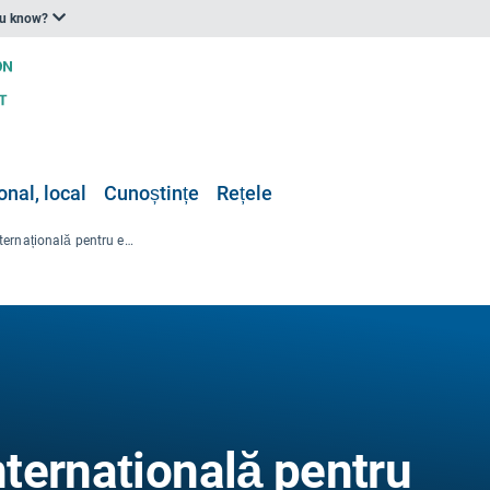
ou know?
onal, local
Cunoștințe
Rețele
IAIA - asociație internațională pentru evaluarea impactului
internațională pentru