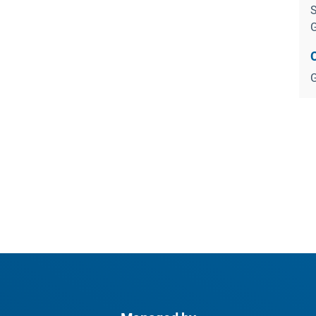
S
G
G