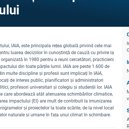
ului
C
I
lui, IAIA, este principala rețea globală privind cele mai
G
entru luarea deciziilor în cunoștință de cauză cu privire la
t organizată în 1980 pentru a reuni cercetători, practicieni
I
 impactului din toate părțile lumii. IAIA are peste 1.600 de
N
 multe discipline și profesii sunt implicați în IAIA,
cați de interes public, planificatori și administratori
tici, profesori universitari și colegiu și studenții lor. IAIA
M
te care abordează atât atenuarea schimbărilor climatice,
v
area impactului (EI) are mult de contribuit la imunizarea
programelor și proiectelor la toate scările, de la nivel local
melor naturale și umane în fața unui climat în schimbare.
A
R