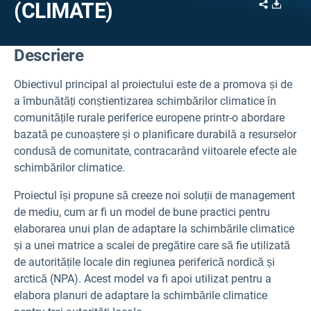
Share
Downl
(CLIMATE)
Descriere
Obiectivul principal al proiectului este de a promova și de
a îmbunătăți conștientizarea schimbărilor climatice în
comunitățile rurale periferice europene printr-o abordare
bazată pe cunoaștere și o planificare durabilă a resurselor
condusă de comunitate, contracarând viitoarele efecte ale
schimbărilor climatice.
Proiectul își propune să creeze noi soluții de management
de mediu, cum ar fi un model de bune practici pentru
elaborarea unui plan de adaptare la schimbările climatice
și a unei matrice a scalei de pregătire care să fie utilizată
de autoritățile locale din regiunea periferică nordică și
arctică (NPA). Acest model va fi apoi utilizat pentru a
elabora planuri de adaptare la schimbările climatice