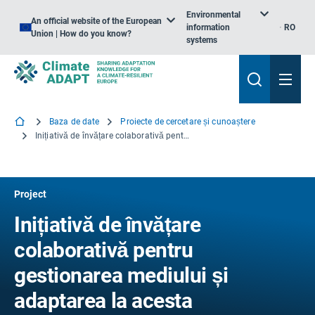
Environmental
An official website of the European
information
RO
Union | How do you know?
systems
Baza de date
Proiecte de cercetare și cunoaștere
Inițiativă de învățare colaborativă pentru gestionarea mediului și adaptarea la acesta
Project
Inițiativă de învățare
colaborativă pentru
gestionarea mediului și
adaptarea la acesta