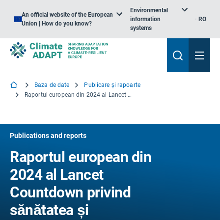
Environmental
An official website of the European
information
RO
Union | How do you know?
systems
Baza de date
Publicare și rapoarte
Raportul european din 2024 al Lancet Countdown privind sănătatea și schimbările climatice: Încălzirea fără precedent necesită acțiuni fără precedent
Publications and reports
Raportul european din
2024 al Lancet
Countdown privind
sănătatea și