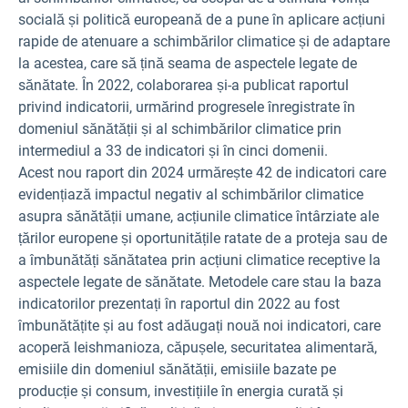
socială și politică europeană de a pune în aplicare acțiuni
rapide de atenuare a schimbărilor climatice și de adaptare
la acestea, care să țină seama de aspectele legate de
sănătate. În 2022, colaborarea și-a publicat raportul
privind indicatorii, urmărind progresele înregistrate în
domeniul sănătății și al schimbărilor climatice prin
intermediul a 33 de indicatori și în cinci domenii.
Acest nou raport din 2024 urmărește 42 de indicatori care
evidențiază impactul negativ al schimbărilor climatice
asupra sănătății umane, acțiunile climatice întârziate ale
țărilor europene și oportunitățile ratate de a proteja sau de
a îmbunătăți sănătatea prin acțiuni climatice receptive la
aspectele legate de sănătate. Metodele care stau la baza
indicatorilor prezentați în raportul din 2022 au fost
îmbunătățite și au fost adăugați nouă noi indicatori, care
acoperă leishmanioza, căpușele, securitatea alimentară,
emisiile din domeniul sănătății, emisiile bazate pe
producție și consum, investițiile în energia curată și