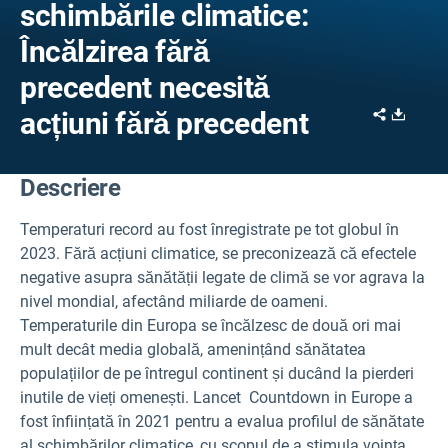
schimbările climatice:
Încălzirea fără
precedent necesită
Share
Downl
acțiuni fără precedent
Descriere
Temperaturi record au fost înregistrate pe tot globul în
2023. Fără acțiuni climatice, se preconizează că efectele
negative asupra sănătății legate de climă se vor agrava la
nivel mondial, afectând miliarde de oameni.
Temperaturile din Europa se încălzesc de două ori mai
mult decât media globală, amenințând sănătatea
populațiilor de pe întregul continent și ducând la pierderi
inutile de vieți omenești. Lancet
Countdown in Europe a
fost înființată în 2021 pentru a evalua profilul de sănătate
al schimbărilor climatice, cu scopul de a stimula voința