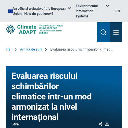
Environmental
An official website of the European
information
RO
Union | How do you know?
systems
Arhivă de știri
Evaluarea riscului schimbărilor climatice într-un mod armonizat la nivel internațional
Evaluarea riscului
schimbărilor
climatice într-un mod
armonizat la nivel
internațional
Share
Download
Știre