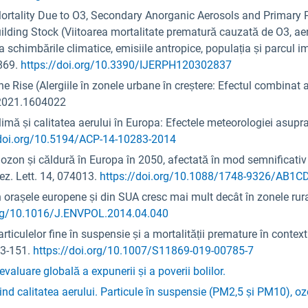
Mortality Due to O3, Secondary Anorganic Aerosols and Primary 
ding Stock (Viitoarea mortalitate prematură cauzată de O3, aeros
 schimbările climatice, emisiile antropice, populația și parcul imo
2869.
https://doi.org/10.3390/IJERPH120302837
he Rise (Alergiile în zonele urbane în creștere: Efectul combinat al
H.2021.1604022
climă și calitatea aerului în Europa: Efectele meteorologiei asupr
/doi.org/10.5194/ACP-14-10283-2014
e ozon și căldură în Europa în 2050, afectată în mod semnificativ
Rez. Lett. 14, 074013.
https://doi.org/10.1088/1748-9326/AB1C
in orașele europene și din SUA cresc mai mult decât în zonele rural
org/10.1016/J.ENVPOL.2014.04.040
articulelor fine în suspensie și a mortalității premature în context
43-151.
https://doi.org/10.1007/S11869-019-00785-7
evaluare globală a expunerii și a poverii bolilor.
ind calitatea aerului. Particule în suspensie (PM2,5 și PM10), oz