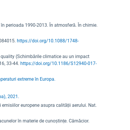
a în perioada 1990-2013. În atmosferă. În chimie.
, 084015.
https://doi.org/10.1088/1748-
 quality (Schimbările climatice au un impact
 16, 33-44.
https://doi.org/10.1186/S12940-017-
mperaturi extreme în Europa.
pa), 2021.
 emisiilor europene asupra calității aerului. Nat.
lacunelor în materie de cunoștințe. Cârnăcior.