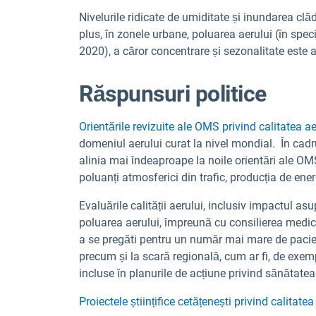
Nivelurile ridicate de umiditate și inundarea clădi
plus, în zonele urbane, poluarea aerului (în speci
2020), a căror concentrare și sezonalitate este 
Răspunsuri politice
Orientările revizuite ale OMS privind calitatea a
domeniul aerului curat la nivel mondial. În ca
alinia mai îndeaproape la noile orientări ale O
poluanți atmosferici din trafic, producția de ener
Evaluările calității aerului, inclusiv impactul as
poluarea aerului, împreună cu consilierea medica
a se pregăti pentru un număr mai mare de pacienț
precum și la scară regională, cum ar fi, de exem
incluse în planurile de acțiune privind sănătatea
Proiectele științifice cetățenești privind calitatea