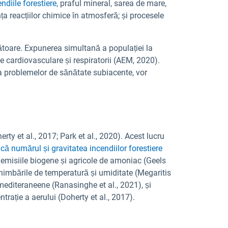
ndiile forestiere,
praful mineral, sarea de mare,
ța reacțiilor chimice în atmosferă; și procesele
ătoare. Expunerea simultană a populației la
ze cardiovasculare și respiratorii (AEM, 2020).
a problemelor de sănătate subiacente, vor
rty et al., 2017; Park et al., 2020). Acest lucru
că numărul și gravitatea incendiilor forestiere
sc emisiile biogene și agricole de amoniac (Geels
himbările de temperatură și umiditate (Megaritis
 mediteraneene (Ranasinghe et al., 2021), și
trație a aerului (Doherty et al., 2017).