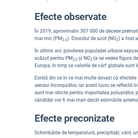
Efecte observate
În 2019, aproximativ 307 000 de decese prematur
mai mic (PM
). Dioxidul de azot (NO
) a fost 
2,5
2
În ultimii ani, ponderea populației urbane expuse
scăzut pentru PM
și NO
(a se vedea figura de
2,5
2
Europa, în timp ce valorile de vârf globale sunt în
Există din ce în ce mai multe dovezi că efectele 
aerului înconjurător, iar acest lucru se reflectă î
sunt mai stricte pentru majoritatea poluanților,
sănătății vor fi mai mari decât estimările anterio
Efecte preconizate
Schimbările de temperatură, precipitații, vânt, u