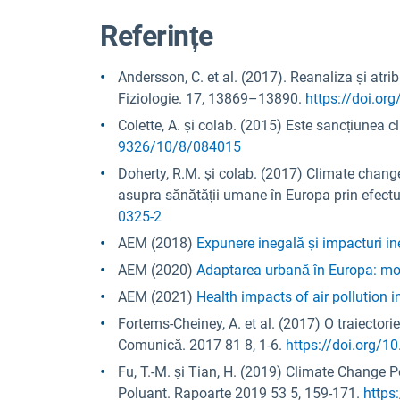
Referințe
Andersson, C. et al. (2017). Reanaliza și atr
Fiziologie. 17, 13869–13890.
https://doi.o
Colette, A. și colab. (2015) Este sancțiunea 
9326/10/8/084015
Doherty, R.M. și colab. (2017) Climate chang
asupra sănătății umane în Europa prin efectul
0325-2
AEM (2018)
Expunere inegală și impacturi in
AEM (2020)
Adaptarea urbană în Europa: mod
AEM (2021)
Health impacts of air pollution 
Fortems-Cheiney, A. et al. (2017) O traiectorie
Comunică. 2017 81 8, 1-6.
https://doi.org/
Fu, T.-M. și Tian, H. (2019) Climate Change Pe
Poluant. Rapoarte 2019 53 5, 159-171.
https