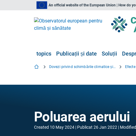
An official website of the European Union | How do y
topics
Publicații și date
Soluții
Despr
Dovezi privind schimbările climatice și sănătatea
Efecte
Poluarea aerului
Created
10 May 2024
Publicat
26 Jan 2022
Modifie