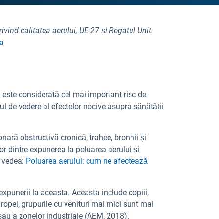
vind calitatea aerului, UE-27 și Regatul Unit.
pa
i este considerată cel mai important risc de
 de vedere al efectelor nocive asupra sănătății
nară obstructivă cronică, trahee, bronhii și
lor dintre expunerea la poluarea aerului și
e vedea:
Poluarea aerului: cum ne afectează
xpunerii la aceasta. Aceasta include copiii,
ropei, grupurile cu venituri mai mici sunt mai
sau a zonelor industriale (AEM, 2018).