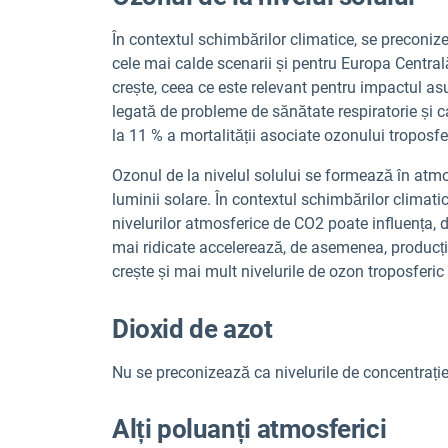
În contextul schimbărilor climatice, se preconiz
cele mai calde scenarii și pentru Europa Central
crește, ceea ce este relevant pentru impactul as
legată de probleme de sănătate respiratorie și c
la 11 % a mortalității asociate ozonului troposfer
Ozonul de la nivelul solului se formează în atmos
luminii solare. În contextul schimbărilor climat
nivelurilor atmosferice de CO2
poate influența, 
mai ridicate accelerează, de asemenea, producț
crește și mai mult nivelurile de ozon troposferic
Dioxid de azot
Nu se preconizează ca nivelurile de concentrați
Alți poluanți atmosferici