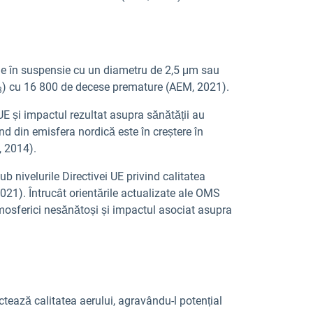
ule în suspensie cu un diametru de 2,5 μm sau
) cu 16 800 de decese premature (AEM, 2021).
3
 UE și impactul rezultat asupra sănătății au
nd din emisfera nordică este în creștere în
, 2014).
b nivelurile Directivei UE privind calitatea
21). Întrucât orientările actualizate ale OMS
tmosferici nesănătoși și impactul asociat asupra
ctează calitatea aerului, agravându-l potențial