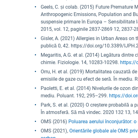
Geels, C. și colab. (2015) Future Premature 
Anthropogenic Emissions, Population and Buil
suspensie primare în Europa – Sensibilitate la
2015, vol. 12, paginile 2837-2869 12, 2837-
Gisler, A. (2021) Allergies in Urban Areas on t
publică 0, 42. https://doi.org/10.3389/IJP
Megaritis, A.G. et al. (2014) Legătura dintre 
chimie. Fiziologie. 14, 10283-10298.
https:/
Orru, H. et al. (2019) Mortalitatea cauzată d
emisiile de gaze cu efect de seră. În mediu. 
Paoletti, E. et al. (2014) Nivelurile de ozon d
mediu. Poluant. 192, 295–299.
https://doi.
Park, S. et al. (2020) O creștere probabilă a p
În atmosferă. Să mă vindec. 2020 132 13, 1
OMS (2016)
Poluarea aerului înconjurător: o 
OMS (2021),
Orientările globale ale OMS priv