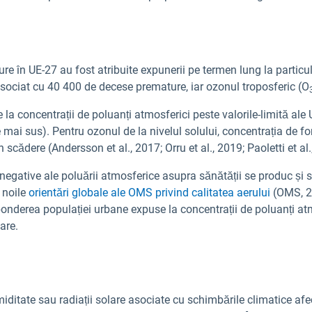
e în UE-27 au fost atribuite expunerii pe termen lung la partic
asociat cu 40 400 de decese premature, iar ozonul troposferic (O
 la concentrații de poluanți atmosferici peste valorile-limită ale
 mai sus). Pentru ozonul de la nivelul solului, concentrația de fo
 scădere (Andersson et al., 2017; Orru et al., 2019; Paoletti et al.
negative ale poluării atmosferice asupra sănătății se produc și su
n noile
orientări globale ale OMS privind calitatea aerului
(OMS, 20
 ponderea populației urbane expuse la concentrații de poluanți a
are.
miditate sau radiații solare asociate cu schimbările climatice afe