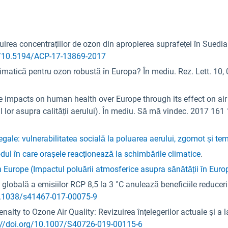
ibuirea concentrațiilor de ozon din apropierea suprafeței în Suedi
rg/10.5194/ACP-17-13869-2017
climatică pentru ozon robustă în Europa? În mediu. Rez. Lett. 10
e impacts on human health over Europe through its effect on air
 lor asupra calității aerului). În mediu. Să mă vindec. 2017 161
egale: vulnerabilitatea socială la poluarea aerului, zgomot și te
ul în care orașele reacționează la schimbările climatice
.
in Europe (Impactul poluării atmosferice asupra sănătății în Euro
 globală a emisiilor RCP 8,5 la 3 °C anulează beneficiile reducerii
10.1038/s41467-017-00075-9
nalty to Ozone Air Quality: Revizuirea înțelegerilor actuale și a 
://doi.org/10.1007/S40726-019-00115-6