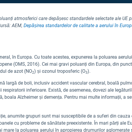
luanți atmosferici care depășesc standardele selectate ale UE pri
ursă: AEM,
Depășirea standardelor de calitate a aerului în Euro
eneral, în Europa. Cu toate acestea, expunerea la poluarea aerulu
ene (OMS, 2016). Cei mai gravi poluanți din Europa, din punctul
idul de azot (NO
) și ozonul troposferic (O
).
2
3
ă largă de boli, inclusiv accident vascular cerebral, boală pulmo
 respiratorii inferioare. Există, de asemenea, dovezi ale legături
ică, boala Alzheimer și demența. Pentru mai multe informații, a s
ie, anumite grupuri sunt mai susceptibile de a suferi din cauza e
soanele cu probleme de sănătate preexistente. În mari părți ale Eu
i mare la poluarea aerului în apropierea drumurilor aglomerate 