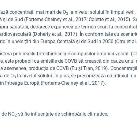
ează concentrații mai mari de O
la nivelul solului în timpul veri
3
ă și de Sud (Fortems-Cheiney et al., 2017; Colette et al., 2015).
upra sănătății, deoarece expunerea pe termen scurt la concentraț
ardiovasculară (Doherty et al., 2017). În conformitate cu scenar
ic în unele țări din Europa Centrală și de Sud în 2050 (Orru et al.
feră prin reacții fotochimice ale compușilor organici volatili (C
ice, este probabil ca emisiile de COVB să crească din cauza unui 
de asemenea, producția de COVB (Fu și Tian, 2019). Concentrații
ia de O
la nivelul solului. În plus, se preconizează că afluxul m
3
 în întreaga Europă (Fortems-Cheiney et al., 2017).
e de NO
să fie influențate de schimbările climatice.
2