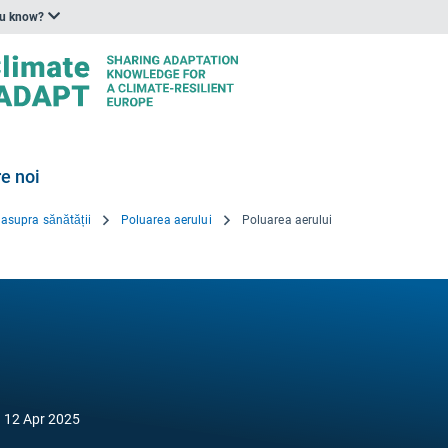
ou know?
e noi
 asupra sănătății
Poluarea aerului
Poluarea aerului
d
12 Apr 2025