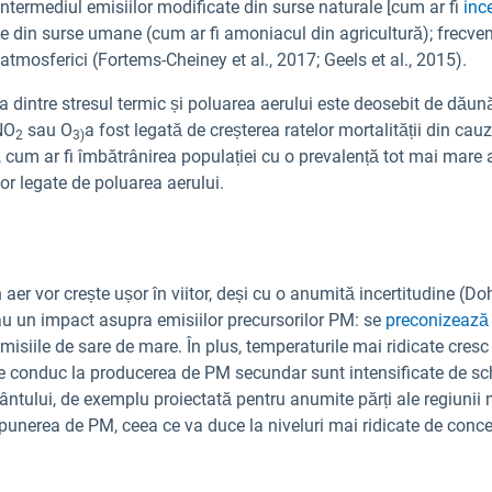
intermediul emisiilor modificate din surse naturale [cum ar fi
ince
le din surse umane (cum ar fi amoniacul din agricultură); frecven
 atmosferici (Fortems-Cheiney et al., 2017; Geels et al., 2015).
 dintre stresul termic și poluarea aerului este deosebit de dăun
 NO
sau O
a fost legată de creșterea ratelor mortalității din cau
2
3)
 cum ar fi îmbătrânirea populației cu o prevalență tot mai mare 
lor legate de poluarea aerului.
aer vor crește ușor în viitor, deși cu o anumită incertitudine (Dohe
au un impact asupra emisiilor precursorilor PM: se
preconizează 
 emisiile de sare de mare. În plus, temperaturile mai ridicate cre
are conduc la producerea de PM secundar sunt intensificate de sc
 vântului, de exemplu proiectată pentru anumite părți ale regiunii
epunerea de PM, ceea ce va duce la niveluri mai ridicate de concen