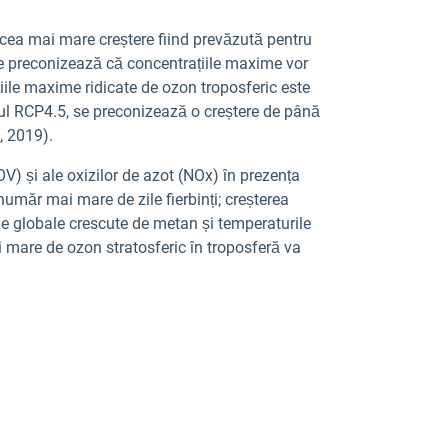
i, cea mai mare creștere fiind prevăzută pentru
 Se preconizează că concentrațiile maxime vor
iile maxime ridicate de ozon troposferic este
iul RCP4.5, se preconizează o creștere de până
, 2019).
OV) și ale oxizilor de azot (NOx) în prezența
număr mai mare de zile fierbinți; creșterea
le globale crescute de metan și temperaturile
ai mare de ozon stratosferic în troposferă va