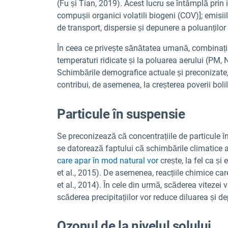
(Fu și Tian, 2019). Acest lucru se întâmplă prin 
compușii organici volatili biogeni (COV)]; emisii
de transport, dispersie și depunere a poluanților
În ceea ce privește sănătatea umană, combinația
temperaturi ridicate și la poluarea aerului (PM,
Schimbările demografice actuale și preconizate,
contribui, de asemenea, la creșterea poverii boli
Particule în suspensie
Se preconizează că concentrațiile de particule în 
se datorează faptului că schimbările climatice 
care apar în mod natural vor
crește, la fel ca și
et al., 2015). De asemenea, reacțiile chimice c
et al., 2014). În cele din urmă, scăderea vitezei
scăderea precipitațiilor vor reduce diluarea și d
Ozonul de la nivelul solului