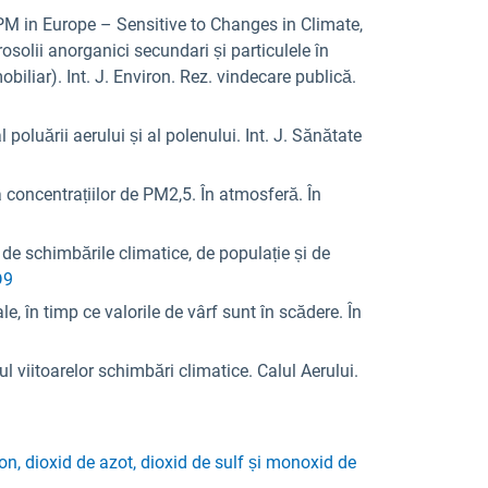
PM in Europe – Sensitive to Changes in Climate,
olii anorganici secundari și particulele în
biliar). Int. J. Environ. Rez. vindecare publică.
 poluării aerului și al polenului. Int. J. Sănătate
a concentrațiilor de PM2,5. În atmosferă. În
 de schimbările climatice, de populație și de
D9
e, în timp ce valorile de vârf sunt în scădere. În
ul viitoarelor schimbări climatice. Calul Aerului.
on, dioxid de azot, dioxid de sulf și monoxid de