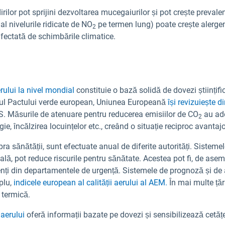
rilor pot sprijini dezvoltarea mucegaiurilor și pot crește prevalenț
al nivelurile ridicate de NO
pe termen lung) poate crește alerge
2
afectată de schimbările climatice.
erului la nivel mondial
constituie o bază solidă de dovezi științific
drul Pactului verde european, Uniunea Europeană
își revizuiește d
MS. Măsurile de atenuare pentru reducerea emisiilor de CO
au ade
2
gie, încălzirea locuințelor etc., creând o situație reciproc avantaj
upra sănătății, sunt efectuate anual de diferite autorități. Sistem
lă, pot reduce riscurile pentru sănătate. Acestea pot fi, de asem
i din departamentele de urgență. Sistemele de prognoză și de ale
plu,
indicele european al calității aerului al AEM.
În mai multe țăr
 termică.
 aerului
oferă informații bazate pe dovezi și sensibilizează cetățe