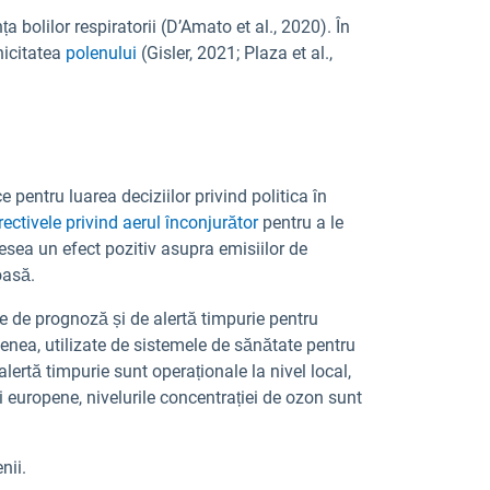
a bolilor respiratorii (D’Amato et al., 2020). În
nicitatea
polenului
(Gisler, 2021; Plaza et al.,
e pentru luarea deciziilor privind politica în
irectivele privind aerul înconjurător
pentru a le
sea un efect pozitiv asupra emisiilor de
oasă.
ele de prognoză și de alertă timpurie pentru
enea, utilizate de sistemele de sănătate pentru
rtă timpurie sunt operaționale la nivel local,
i europene, nivelurile concentrației de ozon sunt
nii.