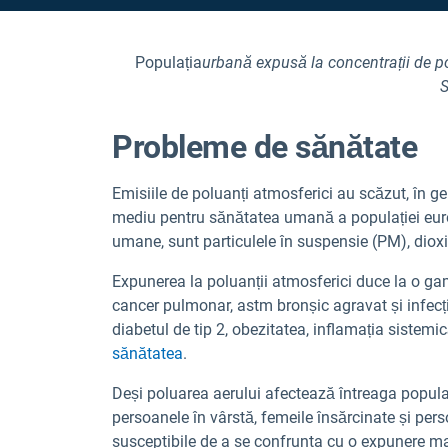
Populația
urbană expusă la concentrații de po
S
Probleme de sănătate
Emisiile de poluanți atmosferici au scăzut, în g
mediu pentru sănătatea umană a populației europ
umane, sunt particulele în suspensie (PM), diox
Expunerea la poluanții atmosferici duce la o gam
cancer pulmonar, astm bronșic agravat și infecții
diabetul de tip 2, obezitatea, inflamația sistem
sănătatea
.
Deși poluarea aerului afectează întreaga populaț
persoanele în vârstă, femeile însărcinate și per
susceptibile de a se confrunta cu o expunere ma