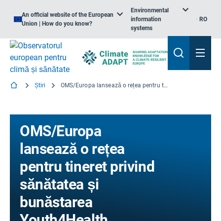
Environmental
An official website of the European
information
RO
Union | How do you know?
systems
Știri
OMS/Europa lansează o rețea pentru tineret privind sănătatea și bunăstarea Youth4Health
OMS/Europa
lansează o rețea
pentru tineret privind
sănătatea și
bunăstarea
Youth4Health