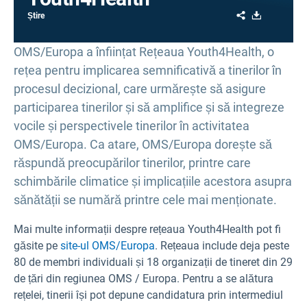
Share
Download
Știre
OMS/Europa a înființat Rețeaua Youth4Health, o
rețea pentru implicarea semnificativă a tinerilor în
procesul decizional, care urmărește să asigure
participarea tinerilor și să amplifice și să integreze
vocile și perspectivele tinerilor în activitatea
OMS/Europa. Ca atare, OMS/Europa dorește să
răspundă preocupărilor tinerilor, printre care
schimbările climatice și implicațiile acestora asupra
sănătății se numără printre cele mai menționate.
Mai multe informații despre rețeaua Youth4Health pot fi
găsite pe
site-ul OMS/Europa
. Rețeaua include deja peste
80 de membri individuali și 18 organizații de tineret din 29
de țări din regiunea OMS / Europa. Pentru a se alătura
rețelei, tinerii își pot depune candidatura prin intermediul