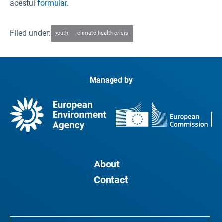
acestui
formular
.
Filed under:
youth
climate health crisis
Managed by
About
Contact