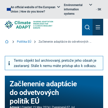
Environmental
An official website of the European
information
SK
Union | How do you know?
systems
Politika EÚ
Začlenenie adaptácie do odvetvových politík EÚ
Tento objekt bol archivovaný, pretože jeho obsah je
zastaraný. Stále k nemu máte prístup ako k odkazu.
Začlenenie adaptácie
do odvetvových
politík EÚ
Adresár
Created
15 May 2024
Zverejnené
07 Jul