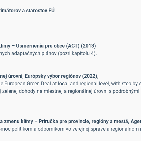
imátorov a starostov EÚ
klímy – Usmernenia pre obce (ACT) (2013)
ych adaptačných plánov (pozri kapitolu 4).
ej úrovni, Európsky výbor regiónov (2022),
e European Green Deal at local and regional level, with step-by
j zelenej dohody na miestnej a regionálnej úrovni s podrobný
a zmenu klímy – Príručka pre provincie, regióny a mestá, Age
oc politikom a odborníkom vo verejnej správe a regionálnom ri