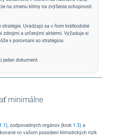
ácie na zmenu klímy na zvýšenie schopnosti
 stratégie. Uvádzajú sa v ňom krátkodobé
mi zdrojmi a určenými aktérmi. Vyžaduje si
ôže v porovnaní so stratégiou
ko jeden dokument.
vať minimálne
.1),
zodpovedných orgánov (krok
1.3)
a
ifikované vo vašom posúdení klimatických rizík