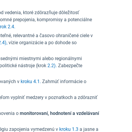
od vedenia, ktoré zdôrazňuje dôležitosť
ájomné prepojenia, kompromisy a potenciálne
rok 2.4.
teľné, relevantné a časovo ohraničené ciele v
.4),
vízie organizácie a po dohode so
usednými miestnymi alebo regionálnymi
olitické nástroje (krok
2.2).
Zabezpečte
žovaných v
kroku 4.1.
Zahrnúť informácie o
ieľom vyplniť medzery v poznatkoch a zdôrazniť
novenia o
monitorovaní, hodnotení a vzdelávaní
atégiu zapojenia vymedzenú
v
kroku 1.3
a jasne a