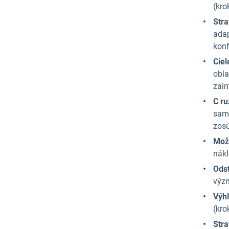
(kro
Stra
adap
konf
Ciel
obla
zain
C
ru
samo
zosú
Mož
nákl
Ods
výz
Výh
(kro
Stra