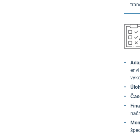
tran
Ada
envi
vyko
Úloh
Čas
Fina
načr
Moni
špec