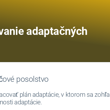
vanie adaptačných
čové posolstvo
acovať plán adaptácie, v ktorom sa zohľa
osti adaptácie.