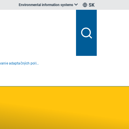
SK
Environmental information systems
Krok 5 Vykonávanie adaptačných politík a opatrení