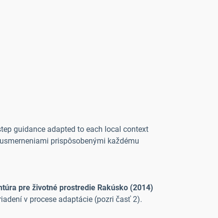
-step guidance adapted to each local context
mi usmerneniami prispôsobenými každému
ntúra pre životné prostredie Rakúsko (2014)
adení v procese adaptácie (pozri časť 2).