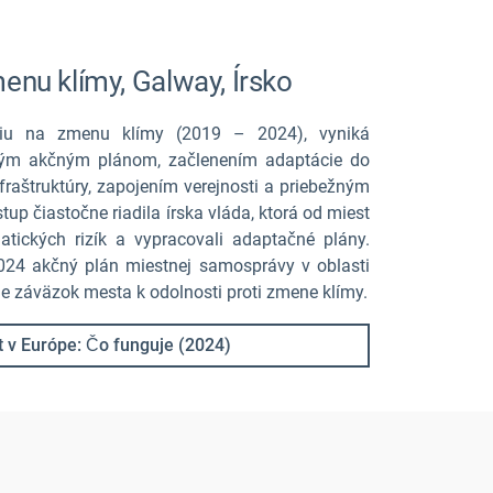
enu klímy, Galway, Írsko
áciu na zmenu klímy (2019 – 2024), vyniká
ným akčným plánom, začlenením adaptácie do
raštruktúry, zapojením verejnosti a priebežným
up čiastočne riadila írska vláda, ktorá od miest
atických rizík a vypracovali adaptačné plány.
024 akčný plán miestnej samosprávy v oblasti
je záväzok mesta k odolnosti proti zmene klímy.
t v Európe: Čo funguje (2024)