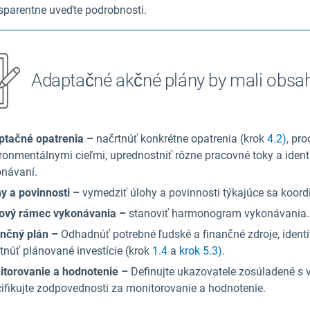
sparentne uveďte podrobnosti.
Adaptačné akčné plány by mali obsa
ptačné opatrenia –
načrtnúť konkrétne opatrenia (krok
4.2),
proc
ronmentálnymi cieľmi, uprednostniť rôzne pracovné toky a iden
návaní.
y a povinnosti –
vymedziť úlohy a povinnosti týkajúce sa koord
ový rámec vykonávania –
stanoviť harmonogram vykonávania.
nčný plán –
Odhadnúť potrebné ľudské a finančné zdroje, ident
tnúť plánované investície (krok
1.4
a
krok 5.3).
torovanie a hodnotenie –
Definujte ukazovatele zosúladené s 
ifikujte zodpovednosti za monitorovanie a hodnotenie.