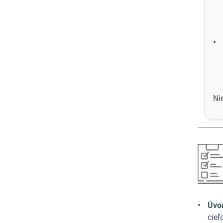
Ni
Úvo
cieľ