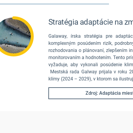
Stratégia adaptácie na zm
Galaway, írska stratégia pre adapt
komplexným posúdením rizík, podrob
rozhodovania o plánovaní, zlepšením inf
monitorovaním a hodnotením. Tento príst
vyžaduje, aby vykonali posúdenie klim
Mestská rada Galway prijala v roku 2
klímy (2024 – 2029), v ktorom sa ilustru
Zdroj: Adaptácia mies