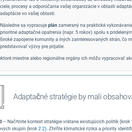
ciele, procesy a odporúčania vašej organizácie v oblasti adapt
adaptácie vo vašej oblasti.
Následne sa vypracuje
plán
zameraný na praktické vykonávanie
prioritné adaptačné opatrenia (napr. 5 rokov) spolu s pridelený
široké zapojenie komunity a iných zainteresovaných strán, čo m
predstavovať výzvy pre prijatie.
ektoré miestne alebo regionálne orgány ich môžu vypracovať a
Adaptačné stratégie by mali obsaho
d
– Načrtnite kontext stratégie vrátane existujúcich politík (krok
1
ových skupín (krok
2.2).
Zhrňte klimatické riziká a priority ident