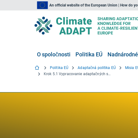
An official website of the European Union | How do y
O spoločnosti
Politika EÚ
Nadnárodné,
Politika EÚ
Adaptačná politika EÚ
Misia E
Krok 5.1 Vypracovanie adaptačných stratégií a plánov