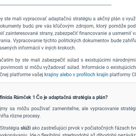
by ste mali vypracovať adaptačnú stratégiu a akčný plán s vyu
dokumenty budú pre vás kľúčovým zdrojom, ktorý pomôže podni
iť zainteresované strany, zabezpečiť financovanie a usmerniť v
vania. Vypracovanie týchto politických dokumentov bude zahŕ
asených informácií v iných krokoch.
ačatím by ste mali zabezpečiť súlad s existujúcimi národnými
 povinnosti si môžu vyžadovať súlad. Informácie o existujúcich
čnej platforme vašej
krajiny alebo v profiloch krajín
platformy C
finícia Rámček 1
Čo je adaptačná stratégia a plán?
jmy sa môžu používať zameniteľne, ale vypracovanie straté
hŕňa rôzne procesy.
Stratégia
slúži
ako zastrešujúci prvok v počiatočných fázach tvor
vykonávaniu. Ide o flexibilný, strednodobý až dlhodobý nezáväz