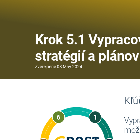
Krok 5.1 Vypraco
stratégií a plánov
Zverejnené
08 May 2024
Kľú
Vypr
možn