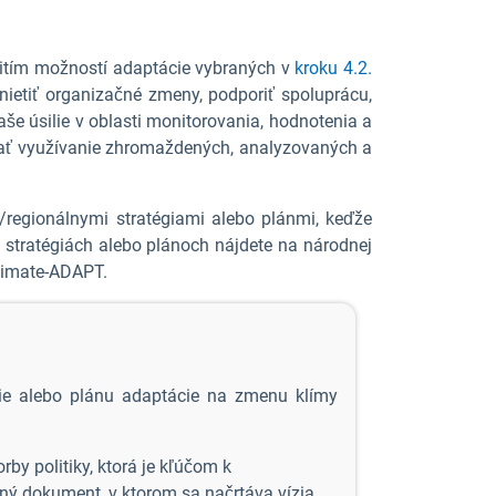
žitím možností adaptácie vybraných v
kroku 4.2.
etiť organizačné zmeny, podporiť spoluprácu,
aše úsilie v oblasti monitorovania, hodnotenia a
ňať využívanie zhromaždených, analyzovaných a
/regionálnymi stratégiami alebo plánmi, keďže
 stratégiách alebo plánoch nájdete na národnej
limate-ADAPT.
gie alebo plánu adaptácie na zmenu klímy
by politiky, ktorá je kľúčom k
ný dokument, v ktorom sa načrtáva vízia,