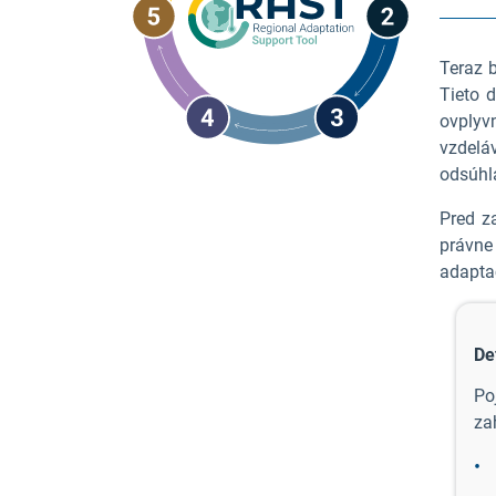
Teraz 
Tieto 
ovplyvn
vzdelá
odsúhl
Pred z
právne
adapta
De
Po
za