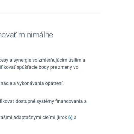
hovať minimálne
esy a synergie so zmierňujúcim úsilím a
tifikovať spúšťacie body pre zmeny vo
inácie a vykonávania opatrení.
ifikovať dostupné systémy financovania a
vašimi adaptačnými cieľmi (krok
6)
a