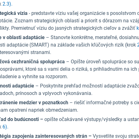
k
2.3).
tegická vízia
- predstavte víziu vašej organizácie s posolstvom 
tácie. Zoznam strategických oblastí a priorít s dôrazom na vz
likty. Premietnuť víziu do jasných strategických cieľov a zvážiť
k
e v oblasti adaptácie
– Stanovte konkrétne, merateľné, dosiahnu
sti adaptácie (SMART) na základe vašich kľúčových rizík (krok
2
teresovanými stranami.
žová cezhraničná spolupráca
– Opíšte úroveň spolupráce so s
správami, ktoré sa s vami delia o riziká, s prihliadnutím na ich p
ladenie a vyhnite sa rozporom.
nosti adaptácie
– Poskytnite prehľad možností adaptácie zva
adoch, prínosoch a vplyvoch vykonávania.
tránenie medzier v poznatkoch
– riešiť informačné potreby s c
nam opatrení napriek obmedzeniam.
ľad do budúcnosti –
opíšte
očakávané výstupy/výsledky a usta
k
6).
tégia zapojenia zainteresovaných strán –
Vysvetlite svoju str