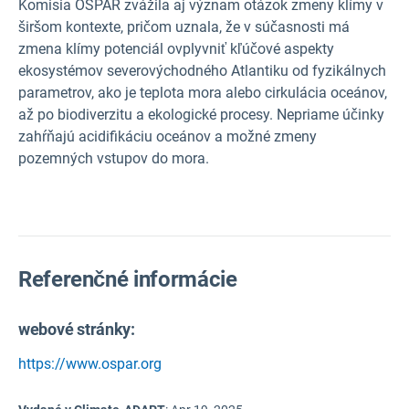
Komisia OSPAR zvážila aj význam otázok zmeny klímy v
širšom kontexte, pričom uznala, že v súčasnosti má
zmena klímy potenciál ovplyvniť kľúčové aspekty
ekosystémov severovýchodného Atlantiku od fyzikálnych
parametrov, ako je teplota mora alebo cirkulácia oceánov,
až po biodiverzitu a ekologické procesy. Nepriame účinky
zahŕňajú acidifikáciu oceánov a možné zmeny
pozemných vstupov do mora.
Referenčné informácie
webové stránky:
https://www.ospar.org