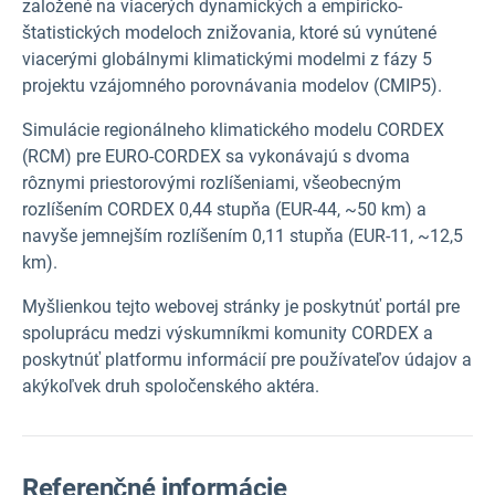
založené na viacerých dynamických a empiricko-
štatistických modeloch znižovania, ktoré sú vynútené
viacerými globálnymi klimatickými modelmi z
fázy 5
projektu vzájomného porovnávania modelov
(CMIP5).
Simulácie regionálneho klimatického modelu CORDEX
(RCM) pre EURO-CORDEX sa vykonávajú s dvoma
rôznymi priestorovými rozlíšeniami, všeobecným
rozlíšením CORDEX 0,44 stupňa (EUR-44, ~50 km) a
navyše jemnejším rozlíšením 0,11 stupňa (EUR-11, ~12,5
km).
Myšlienkou tejto webovej stránky je poskytnúť portál pre
spoluprácu medzi výskumníkmi komunity CORDEX a
poskytnúť platformu informácií pre používateľov údajov a
akýkoľvek druh spoločenského aktéra.
Referenčné informácie