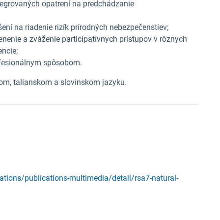
ntegrovaných opatrení na predchádzanie
šení na riadenie rizík prírodných nebezpečenstiev;
enenie a zváženie participatívnych prístupov v rôznych
ncie;
rofesionálnym spôsobom.
om, talianskom a slovinskom jazyku.
ions/publications-multimedia/detail/rsa7-natural-