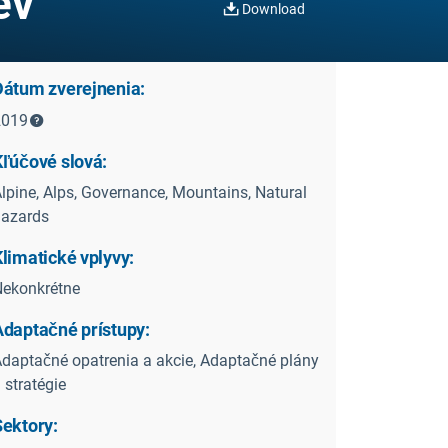
ev
Download
Dátum zverejnenia:
2019
Kľúčové slová:
lpine, Alps, Governance, Mountains, Natural
hazards
limatické vplyvy:
ekonkrétne
Adaptačné prístupy:
daptačné opatrenia a akcie, Adaptačné plány
 stratégie
Sektory: