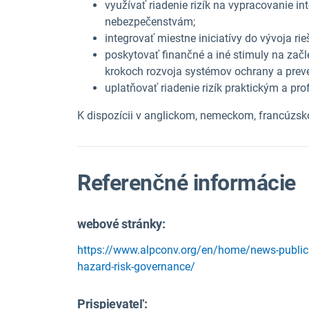
využívať riadenie rizík na vypracovanie i
nebezpečenstvám;
integrovať miestne iniciatívy do vývoja rie
poskytovať finančné a iné stimuly na začl
krokoch rozvoja systémov ochrany a preve
uplatňovať riadenie rizík praktickým a p
K dispozícii v anglickom, nemeckom, francúzsk
Referenčné informácie
webové stránky:
https://www.alpconv.org/en/home/news-publicat
hazard-risk-governance/
Prispievateľ: