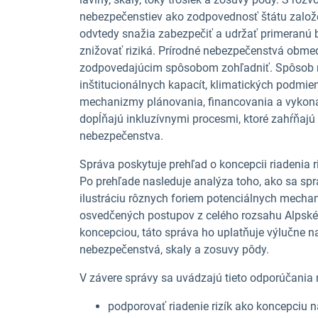
nebezpečenstiev ako zodpovednosť štátu zalo
odvtedy snažia zabezpečiť a udržať primeranú b
znižovať riziká. Prírodné nebezpečenstvá obmedz
zodpovedajúcim spôsobom zohľadniť. Spôsob r
inštitucionálnych kapacít, klimatických podmi
mechanizmy plánovania, financovania a vykon
dopĺňajú inkluzívnymi procesmi, ktoré zahŕňajú 
nebezpečenstva.
Správa poskytuje prehľad o koncepcii riadenia r
Po prehľade nasleduje analýza toho, ako sa sprá
ilustráciu rôznych foriem potenciálnych mechan
osvedčených postupov z celého rozsahu Alpskéh
koncepciou, táto správa ho uplatňuje výlučne na š
nebezpečenstvá, skaly a zosuvy pôdy.
V závere správy sa uvádzajú tieto odporúčania n
podporovať riadenie rizík ako koncepciu na