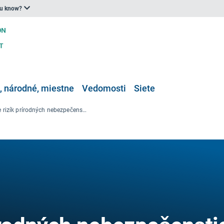
ou know?
 národné, miestne
Vedomosti
Siete
Riadenie rizík prírodných nebezpečenstiev