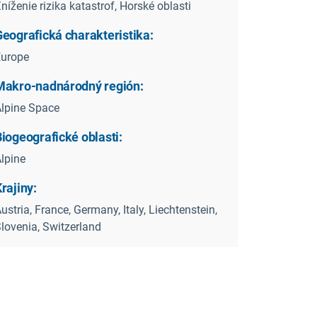
níženie rizika katastrof, Horské oblasti
Geografická charakteristika:
Europe
Makro-nadnárodný región:
lpine Space
iogeografické oblasti:
lpine
rajiny:
ustria, France, Germany, Italy, Liechtenstein,
lovenia, Switzerland