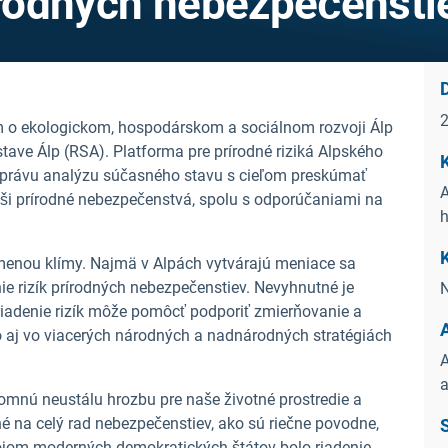
rírodných nebezpečensti
m o ekologickom, hospodárskom a sociálnom rozvoji Álp
tave Álp (RSA). Platforma pre prírodné riziká Alpského
právu analýzu súčasného stavu s cieľom preskúmať
A
ši prírodné nebezpečenstvá, spolu s odporúčaniami na
K
menou klímy. Najmä v Alpách vytvárajú meniace sa
nie rizík prírodných nebezpečenstiev. Nevyhnutné je
N
 riadenie rizík môže pomôcť podporiť zmierňovanie a
o aj vo viacerých národných a nadnárodných stratégiách
A
a
omnú neustálu hrozbu pre naše životné prostredie a
né na celý rad nebezpečenstiev, ako sú riečne povodne,
zvojom moderných demokratických štátov bolo riadenie