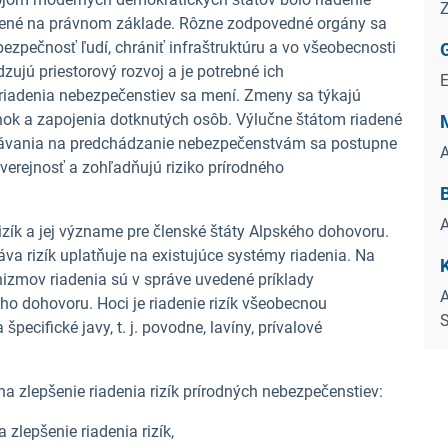
Z
žené na právnom základe. Rôzne zodpovedné orgány sa
ezpečnosť ľudí, chrániť infraštruktúru a vo všeobecnosti
ujú priestorový rozvoj a je potrebné ich
iadenia nebezpečenstiev sa mení. Zmeny sa týkajú
enok a zapojenia dotknutých osôb. Výlučne štátom riadené
ávania na predchádzanie nebezpečenstvám sa postupne
A
verejnosť a zohľadňujú riziko prírodného
B
A
izík a jej význame pre členské štáty Alpského dohovoru.
va rizík uplatňuje na existujúce systémy riadenia. Na
K
izmov riadenia sú v správe uvedené príklady
A
o dohovoru. Hoci je riadenie rizík všeobecnou
S
pecifické javy, t. j. povodne, lavíny, prívalové
a zlepšenie riadenia rizík prírodných nebezpečenstiev:
 zlepšenie riadenia rizík,