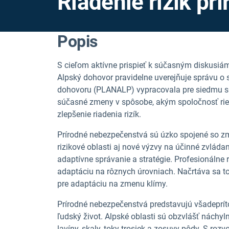
Riadenie rizík p
Popis
S cieľom aktívne prispieť k súčasným diskusiá
Alpský dohovor pravidelne uverejňuje správu o s
dohovoru (PLANALP) vypracovala pre siedmu s
súčasné zmeny v spôsobe, akým spoločnosť rie
zlepšenie riadenia rizík.
Prírodné nebezpečenstvá sú úzko spojené so z
rizikové oblasti aj nové výzvy na účinné zvláda
adaptívne správanie a stratégie. Profesionálne
adaptáciu na rôznych úrovniach. Načrtáva sa t
pre adaptáciu na zmenu klímy.
Prírodné nebezpečenstvá predstavujú všadeprít
ľudský život. Alpské oblasti sú obzvlášť náchyl
lavíny, skaly, toky trosiek a zosuvy pôdy. S ro