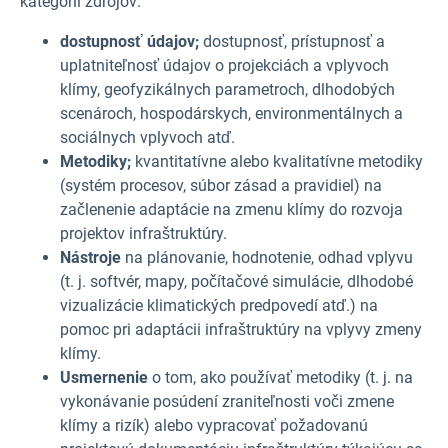
kategórií zdrojov:
dostupnosť údajov;
dostupnosť, prístupnosť a
uplatniteľnosť údajov o projekciách a vplyvoch
klímy, geofyzikálnych parametroch, dlhodobých
scenároch, hospodárskych, environmentálnych a
sociálnych vplyvoch atď.
Metodiky;
kvantitatívne alebo kvalitatívne metodiky
(systém procesov, súbor zásad a pravidiel) na
začlenenie adaptácie na zmenu klímy do rozvoja
projektov infraštruktúry.
Nástroje
na plánovanie, hodnotenie, odhad vplyvu
(t. j. softvér, mapy, počítačové simulácie, dlhodobé
vizualizácie klimatických predpovedí atď.) na
pomoc pri adaptácii infraštruktúry na vplyvy zmeny
klímy.
Usmernenie
o tom, ako používať metodiky (t. j. na
vykonávanie posúdení zraniteľnosti voči zmene
klímy a rizík) alebo vypracovať požadovanú