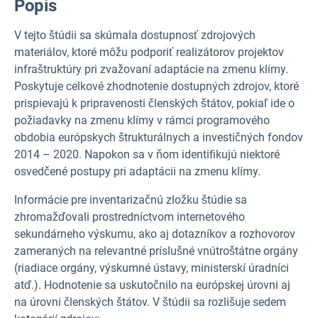
Popis
V tejto štúdii sa skúmala dostupnosť zdrojových
materiálov, ktoré môžu podporiť realizátorov projektov
infraštruktúry pri zvažovaní adaptácie na zmenu klímy.
Poskytuje celkové zhodnotenie dostupných zdrojov, ktoré
prispievajú k pripravenosti členských štátov, pokiaľ ide o
požiadavky na zmenu klímy v rámci programového
obdobia európskych štrukturálnych a investičných fondov
2014 – 2020. Napokon sa v ňom identifikujú niektoré
osvedčené postupy pri adaptácii na zmenu klímy.
Informácie pre inventarizačnú zložku štúdie sa
zhromažďovali prostredníctvom internetového
sekundárneho výskumu, ako aj dotazníkov a rozhovorov
zameraných na relevantné príslušné vnútroštátne orgány
(riadiace orgány, výskumné ústavy, ministerskí úradníci
atď.). Hodnotenie sa uskutočnilo na európskej úrovni aj
na úrovni členských štátov. V štúdii sa rozlišuje sedem