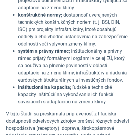
projektovú dokumentáciu infraštruktúry týkajúcu sa
adaptácie na zmenu klímy.
konštrukčné normy;
dostupnosť uverejnených
technických konštrukčných noriem (t. j. BSI, DIN,
ISO) pre projekty infraštruktúry, ktoré obsahujú
oddiely alebo vhodné ustanovenia na zabezpečenie
odolnosti voči vplyvom zmeny klímy.
systém a právny rámec;
inštitucionálny a právny
rámec prijatý formálnymi orgánmi v celej EÚ, ktorý
sa používa na plnenie povinností v oblasti
adaptácie na zmenu klímy, infraštruktúry a riadenia
európskych štrukturálnych a investičných fondov.
inštitucionálna kapacita;
ľudské a technické
kapacity inštitúcií na vykonávanie ich funkcií
súvisiacich s adaptáciou na zmenu klímy.
V tejto štúdii sa preskúmala pripravenosť z hľadiska
dostupnosti odvetvových zdrojov pre šesť rôznych odvetví
hospodárstva (receptory): doprava, širokopásmové