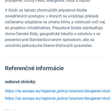
pripojenie, rozvoj miest, energetika, voda a odpad.
V štúdii sa takisto zhromaždili prípadové štúdie
osvedčených postupov, v ktorých sa uvádzajú príklady
začlenenia adaptácie na zmenu klímy a odolnosti voči nej
do projektov infraštruktúry. Prípadové štúdie odzrkadľujú
rôzne členské štáty, geografické lokality a odvetvia a sú
prezentované štandardizovaným spôsobom, aby sa
umožnilo jednoduché šírenie kľúčových posolstiev.
Referenčné informácie
webové stránky:
https://ec.europa.eu/regional_policy/sources/docgener/stu
https://ec.europa.eu/regional_policy/sources/docgener/stu