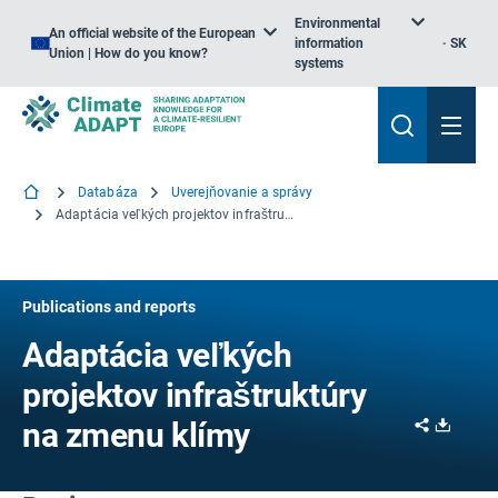
Environmental
An official website of the European
information
SK
Union | How do you know?
systems
Databáza
Uverejňovanie a správy
Adaptácia veľkých projektov infraštruktúry na zmenu klímy
Publications and reports
Adaptácia veľkých
projektov infraštruktúry
Share
Downl
na zmenu klímy