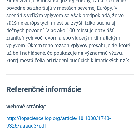
zintenzívňujú v mestách južnej Európy, zatiaľ čo riečne
povodne sa zhoršujú v mestách severnej Európy. V
scenári s veľkým vplyvom sa však predpokladá, že vo
väčšine európskych miest sa zvýši riziko sucha aj
riečnych povodní. Viac ako 100 miest je obzvlášť
zraniteľných voči dvom alebo viacerým klimatickým
vplyvom. Okrem toho rozsah vplyvov presahuje tie, ktoré
už boli nahlásené, čo poukazuje na významnú výzvu,
ktorej mestá čelia pri riadení budúcich klimatických rizík.
Referenčné informácie
webové stránky:
http://iopscience.iop.org/article/10.1088/1748-
9326/aaaad3/pdf