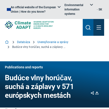
Environmental
An official website of the European
information
SK
Union | How do you know?
systems
Databáza
Uverejňovanie a správy
Budúce vlny horúčav, suchá a záplavy v 571 európskych mestách
Publications and reports
Budúce vlny horúčav,
suchá a záplavy v 571
Share
Downl
európskych mestách