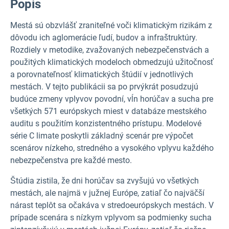
Popis
Mestá sú obzvlášť zraniteľné voči klimatickým rizikám z
dôvodu ich aglomerácie ľudí, budov a infraštruktúry.
Rozdiely v metodike, zvažovaných nebezpečenstvách a
použitých klimatických modeloch obmedzujú užitočnosť
a porovnateľnosť klimatických štúdií v jednotlivých
mestách. V tejto publikácii sa po prvýkrát posudzujú
budúce zmeny vplyvov povodní, vĺn horúčav a sucha pre
všetkých 571 európskych miest v databáze mestského
auditu s použitím konzistentného prístupu.
Modelové
série C limate poskytli základný scenár pre výpočet
scenárov nízkeho, stredného a vysokého vplyvu každého
nebezpečenstva pre každé mesto.
Štúdia zistila, že dni horúčav sa zvyšujú vo všetkých
mestách, ale najmä v južnej Európe, zatiaľ čo najväčší
nárast teplôt sa očakáva v stredoeurópskych mestách. V
prípade scenára s nízkym vplyvom sa podmienky sucha