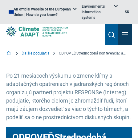
Environmental
An official website of the European
information
SK
Union | How do you know?
systems
Ďalšie podujatia
ODPOVEĎStrednodobá konferencia: adaptácia pobrežných spoločenstiev Jadranského mora na zmenu klímy
Po 21 mesiacoch výskumu o zmene klímy a
adaptačných opatreniach v jadranských regiónoch
organizujú partneri projektu RESPONSe (Interreg)
podujatie, ktorého cieľom je zhromaždiť ľudí, ktorí
majú záujem dozvedieť sa viac o týchto témach, a
podeliť sa o ne prostredníctvom diskusných skupín.
ODPOVEĎStrednodobá