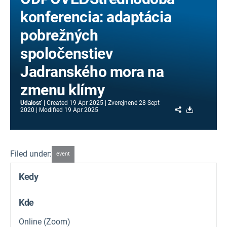
konferencia: adaptácia
pobrežných
spoločenstiev
Jadranského mora na
zmenu klímy
Udalosť
Created
19 Apr 2025
Zverejnené
28 Sept
Share
Download
2020
Modified
19 Apr 2025
Filed under:
event
Kedy
Kde
Online (Zoom)