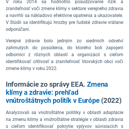
V roku 2014 sa hodnotilo posudzovanie rizík a
zraniteľnosť voči zmene klímy v sektore verejného zdravia
a navrhli sa nákladovo efektívne opatrenia a ukazovatele.
V štúdii sa identifikujú hrozby pre ľudské zdravie vrátane
odporúčaní.
Verejné zdravie bolo jedným zo siedmich odvetví
zahrnutých do posúdenia, do ktorého boli zapojení
odborníci z rôznych oblastí a organizácií s cieľom
identifikovať citlivosť a zraniteľnosť litovských obcí voči
zmene klímy v roku 2022.
Informácie zo správy EEA.
Zmena
klímy a zdravie: prehľad
vnútroštátnych politík v Európe
(2022)
Analyzovali sa vnútroštátne politiky v oblasti adaptácie
na zmenu klímy a vnútroštátne stratégie v oblasti zdravia
s cieľom identifikovať pokrytie vplyvov súvisiacich s