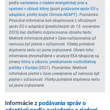
podľa
nariadenia o riadení energetickej únie a
opatrení v oblasti klímy
(pozri
podávanie správ EÚ o
adaptácii,
profily krajín Climate-ADAPT).
Poznámka:
Príslušné informácie boli skopírované z oficiálnych
správ EÚ o adaptácii (predložených do 15. novembra
2023) bez ďalšieho rozpracovania obsahu textu.
Niektoré informácie platné v čase nahlasovania už
nemusia byť platné v súčasnosti. Všetky potrebné
doplnenia textu sú jasne zvýraznené.
Okrem toho
informácie zhromaždené v analýze EEA týkajúcej sa
zmeny
klímy a zdravia: preskúmanie vnútroštátnej
politiky v Európe
(2021).
Poznámka: Niektoré
informácie platné v čase uverejnenia už nemusia byť
platné v súčasnosti. Všetky potrebné doplnenia textu
sú jasne zvýraznené.
Informácie z
podávania správ o
adaptácii podľa nariadenia o riadení