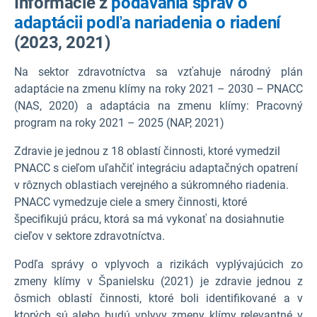
Informácie z
podávania správ o
adaptácii podľa nariadenia o riadení
(2023, 2021)
Na sektor zdravotníctva sa vzťahuje národný plán
adaptácie na zmenu klímy na roky 2021 – 2030 – PNACC
(NAS, 2020) a adaptácia na zmenu klímy: Pracovný
program na roky 2021 – 2025 (NAP, 2021)
Zdravie je jednou z 18 oblastí činnosti, ktoré vymedzil
PNACC s cieľom uľahčiť integráciu adaptačných opatrení
v rôznych oblastiach verejného a súkromného riadenia.
PNACC vymedzuje ciele a smery činnosti, ktoré
špecifikujú prácu, ktorá sa má vykonať na dosiahnutie
cieľov v sektore zdravotníctva.
Podľa správy o vplyvoch a rizikách vyplývajúcich zo
zmeny klímy v Španielsku (2021) je zdravie jednou z
ôsmich oblastí činnosti, ktoré boli identifikované a v
ktorých sú alebo budú vplyvy zmeny klímy relevantné v