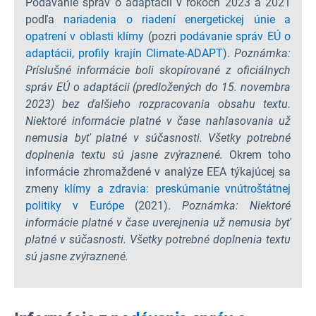
Podávanie správ o adaptácii v rokoch 2023 a 2021
podľa
nariadenia o riadení energetickej únie a
opatrení v oblasti klímy
(pozri
podávanie správ EÚ o
adaptácii,
profily krajín Climate-ADAPT).
Poznámka:
Príslušné informácie boli skopírované z oficiálnych
správ EÚ o adaptácii (predložených do 15. novembra
2023) bez ďalšieho rozpracovania obsahu textu.
Niektoré informácie platné v čase nahlasovania už
nemusia byť platné v súčasnosti. Všetky potrebné
doplnenia textu sú jasne zvýraznené.
Okrem toho
informácie zhromaždené v analýze EEA týkajúcej sa
zmeny
klímy a zdravia: preskúmanie vnútroštátnej
politiky v Európe
(2021).
Poznámka: Niektoré
informácie platné v čase uverejnenia už nemusia byť
platné v súčasnosti. Všetky potrebné doplnenia textu
sú jasne zvýraznené.