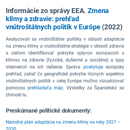
Informácie zo správy EEA.
Zmena
klímy a zdravie: prehľad
vnútroštátnych politík v Európe
(2022)
Analyzovali sa vnútroštátne politiky v oblasti adaptácie
na zmenu klímy a vnútroštátne stratégie v oblasti zdravia
s cieľom identifikovať pokrytie vplyvov súvisiacich s
klímou na zdravie (fyzické, duševné a sociálne) a typy
intervencií na ich riešenie. Správa
poskytuje
európsky
prehľad, zatiaľ čo geografické pokrytie rôznych aspektov
vnútroštátnych politík v celej Európe možno vizualizovať
pomocou
prehliadača máp.
Výsledky za Španielsko sú
zhrnuté tu.
Preskúmané politické dokumenty:
Národný plán adaptácie na zmenu klímy na roky 2021 –
2030