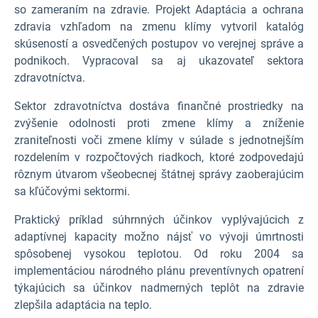
so zameraním na zdravie. Projekt Adaptácia a ochrana
zdravia vzhľadom na zmenu klímy vytvoril katalóg
skúseností a osvedčených postupov vo verejnej správe a
podnikoch. Vypracoval sa aj ukazovateľ sektora
zdravotníctva.
Sektor zdravotníctva dostáva finančné prostriedky na
zvýšenie odolnosti proti zmene klímy a zníženie
zraniteľnosti voči zmene klímy v súlade s jednotnejším
rozdelením v rozpočtových riadkoch, ktoré zodpovedajú
rôznym útvarom všeobecnej štátnej správy zaoberajúcim
sa kľúčovými sektormi.
Praktický príklad súhrnných účinkov vyplývajúcich z
adaptívnej kapacity možno nájsť vo vývoji úmrtnosti
spôsobenej vysokou teplotou. Od roku 2004 sa
implementáciou národného plánu preventívnych opatrení
týkajúcich sa účinkov nadmerných teplôt na zdravie
zlepšila adaptácia na teplo.