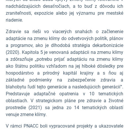
nadchádzajúcich desaťročiach, a to buď z dôvodu ich
zraniteľnosti, expozície alebo jej významu pre mestské
riadenie.
Zdravie sa rieši vo viacerých snahách o začlenenie
adaptácie na zmenu klímy do odvetvových politík, plánov
a programov, ako je dlhodobá stratégia dekarbonizácie
(2020). Kapitola 5 je venovaná adaptácii na zmenu klímy
a zdôrazňuje „potrebu prijať adaptáciu na zmenu klímy
ako štátnu politiku vzhľadom na jej hlboké dôsledky pre
hospodárstvo a prírodný kapitál krajiny a s ňou aj
základné podmienky na zabezpečenie zdravia a
blahobytu ľudí tejto generácie a nasledujúcich generácií“.
Predstavuje adaptačné opatrenia v 10 tematických
oblastiach. V strategickom pláne pre zdravie a životné
prostredie (2021) sa jedna zo 14 tematických oblastí
venuje zmene klímy.
V rámci PNACC boli vypracované projekty a ukazovatele