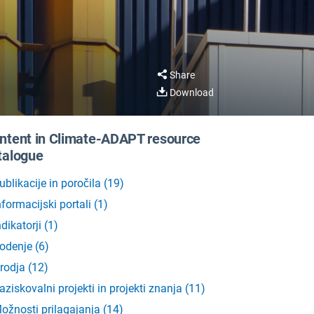
Share
Download
ntent in Climate-ADAPT resource
talogue
ublikacije in poročila
(
19
)
nformacijski portali
(
1
)
ndikatorji
(
1
)
odenje
(
6
)
rodja
(
12
)
aziskovalni projekti in projekti znanja
(
11
)
ožnosti prilagajanja
(
14
)