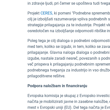
in zdravje ljudi, pri čemer se upošteva tudi tvega
Projekt
CERES,
ki pomeni "Podnebne spremembe in
cilj je izboljšati razumevanje vpliva podnebnih 
strategije prilagajanja za te industrije. Projekt v
osredotočen na izboljšanje odpornosti ribiške i
Poleg tega je cilj dialoga o podnebni odpornost
med tem, koliko se izgubi, in tem, koliko se zav
prilagajanje. Glavna naloga dialoga o podnebni
izgube, nastale zaradi nesreč, povezanih s podn
več prispeva k prilagajanju podnebnim spremem
podnebnega tveganja za industrijo in vso družb
prilagoditvene rešitve.
Podpora naložbam in financiranju
Evropska komisija je skupaj z Evropsko investici
načrta je mobilizirati javne in zasebne naložbe,
mest v Evropski uniji (EU). Del tega načrta je Ev