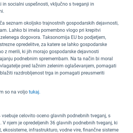
i in socialni uspešnosti, vključno s tveganji in
i.
loča seznam okoljsko trajnostnih gospodarskih dejavnosti,
m. Lahko bi imela pomembno vlogo pri krepitvi
a zelenega dogovora. Taksonomija EU bo podjetjem,
ustrezne opredelitve, za katere se lahko gospodarske
no z merili, ki jih morajo gospodarske dejavnosti
ilagajanju podnebnim spremembam. Na ta način bi moral
ne vlagatelje pred lažnim zelenim oglaševanjem, pomagati
blažiti razdrobljenost trga in pomagati preusmeriti
em so na voljo
tukaj.
 vsebuje celovito oceno glavnih podnebnih tveganj, s
. V njem je opredeljenih 36 glavnih podnebnih tveganj, ki
 ekosisteme, infrastrukturo, vodne vire, finančne sisteme