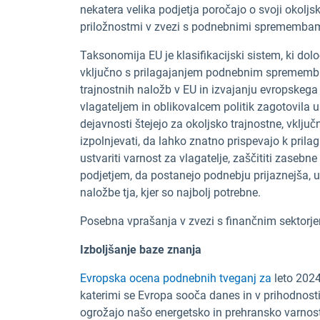
nekatera velika podjetja poročajo o svoji okoljsk
priložnostmi v zvezi s podnebnimi spremembam
Taksonomija EU je klasifikacijski sistem, ki do
vključno s prilagajanjem podnebnim sprememba
trajnostnih naložb v EU in izvajanju evropskeg
vlagateljem in oblikovalcem politik zagotovila 
dejavnosti štejejo za okoljsko trajnostne, vključ
izpolnjevati, da lahko znatno prispevajo k pr
ustvariti varnost za vlagatelje, zaščititi zaseb
podjetjem, da postanejo podnebju prijaznejša, u
naložbe tja, kjer so najbolj potrebne.
Posebna vprašanja v zvezi s finančnim sektorj
Izboljšanje baze znanja
Evropska ocena podnebnih tveganj za
leto 2024
katerimi se Evropa sooča danes in v prihodnosti
ogrožajo našo energetsko in prehransko varnost,