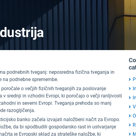
dustrija
Co
ca
ma podnebnih tveganj: neposredna fizična tveganja in
užbe na podnebne spremembe.
P
 poročale o večjih fizičnih tveganjih za poslovanje
I
a v srednji in vzhodni Evropi, ki poročajo o večji ranljivosti
I
 zahodni in severni Evropi. Tveganja prehoda so manj
V
de razogljičenja.
O
ticijsko banko začela izvajati naložbeni načrt za Evropo.
R
aložbe, da bi spodbudili gospodarsko rast in ustvarjanje
načrta je Evropski sklad za strateške naložbe, ki
M