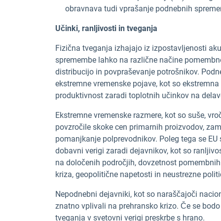
obravnava tudi vprašanje podnebnih sprem
Učinki, ranljivosti in tveganja
Fizična tveganja izhajajo iz izpostavljenosti 
spremembe lahko na različne načine pomembno v
distribucijo in povpraševanje potrošnikov. Po
ekstremne vremenske pojave, kot so ekstremna 
produktivnost zaradi toplotnih učinkov na delavc
Ekstremne vremenske razmere, kot so suše, vročin
povzročile skoke cen primarnih proizvodov, zamu
pomanjkanje polprevodnikov. Poleg tega se EU s
dobavni verigi zaradi dejavnikov, kot so ranljivos
na določenih področjih, dovzetnost pomembnih 
kriza, geopolitične napetosti in neustrezne polit
Nepodnebni dejavniki, kot so naraščajoči nacion
znatno vplivali na prehransko krizo. Če se bodo t
tveganja v svetovni verigi preskrbe s hrano.