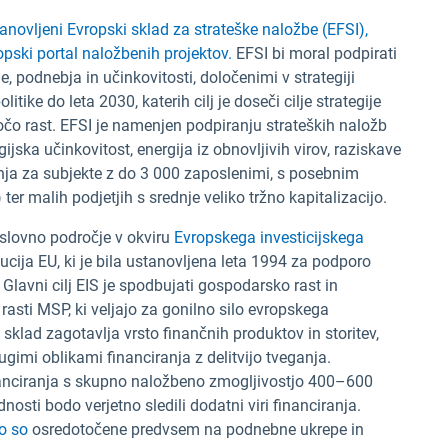
tanovljeni
Evropski sklad za strateške naložbe (EFSI),
opski portal naložbenih projektov.
EFSI bi moral podpirati
je, podnebja in učinkovitosti, določenimi v strategiji
ike do leta 2030, katerih cilj je doseči cilje strategije
očo rast. EFSI je namenjen podpiranju strateških naložb
gijska učinkovitost, energija iz obnovljivih virov, raziskave
anja za subjekte z do 3 000 zaposlenimi, s posebnim
er malih podjetjih s srednje veliko tržno kapitalizacijo.
oslovno področje v okviru
Evropskega investicijskega
itucija EU, ki je bila ustanovljena leta 1994 za podporo
lavni cilj EIS je spodbujati gospodarsko rast in
asti MSP, ki veljajo za gonilno silo evropskega
sklad zagotavlja vrsto finančnih produktov in storitev,
ugimi oblikami financiranja z delitvijo tveganja.
inanciranja s skupno naložbeno zmogljivostjo 400–600
nosti bodo verjetno sledili dodatni viri financiranja.
o so
osredotočene predvsem na podnebne ukrepe in