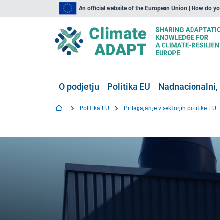
An official website of the European Union | How do y
O podjetju
Politika EU
Nadnacionalni, 
Politika EU
Prilagajanje v sektorjih politike EU