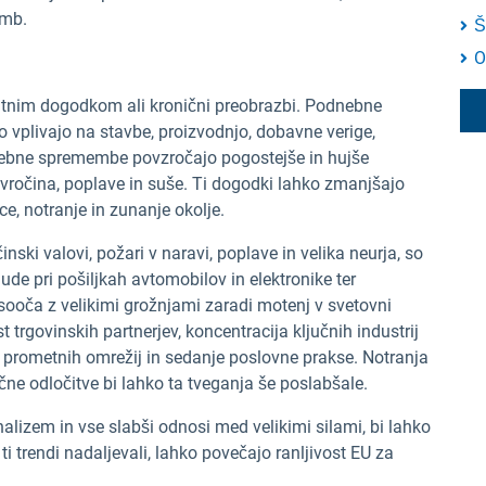
emb.
Š
O
akutnim dogodkom ali kronični preobrazbi. Podnebne
plivajo na stavbe, proizvodnjo, dobavne verige,
dnebne spremembe povzročajo pogostejše in hujše
vročina, poplave in suše. Ti dogodki lahko zmanjšajo
e, notranje in zunanje okolje.
ski valovi, požari v naravi, poplave in velika neurja, so
de pri pošiljkah avtomobilov in elektronike ter
ooča z velikimi grožnjami zaradi motenj v svetovni
t trgovinskih partnerjev, koncentracija ključnih industrij
prometnih omrežij in sedanje poslovne prakse. Notranja
ične odločitve bi lahko ta tveganja še poslabšale.
alizem in vse slabši odnosi med velikimi silami, bi lahko
i trendi nadaljevali, lahko povečajo ranljivost EU za