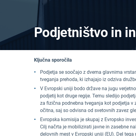
Podjetništvo in in
Ključna sporočila
Podjetja se soočajo z dvema glavnima vrsta
tveganja prehoda, ki izhajajo iz odziva dr
V Evropski uniji bodo države na jugu verjetno
podjetij kot druge regije. Temu sledijo podjetj
za fizična podnebna tveganja kot podjetja v
očitna, saj so odvisna od svetovnih zavez gle
Evropska komisija je skupaj z Evropsko inves
Cilj načrta je mobilizirati javne in zasebne n
delovnih mest v Evropski uniji (EU). Del tega 