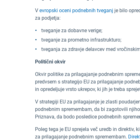
V
evropski oceni podnebnih tveganj
je bilo opr
za podjetja:
tveganje za dobavne verige;
tveganje za prometno infrastrukturo;
tveganja za zdravje delavcev med vročinskimi
Politični okvir
Okvir politike za prilagajanje podnebnim spreme
predvsem s strategijo EU za prilagajanje podn
in opredeljuje vrsto ukrepov, ki jih je treba sprej
V strategiji EU za prilagajanje je zlasti poudarje
podnebnim spremembam, da bi zagotovili njihov
Priznava, da bodo posledice podnebnih sprememb
Poleg tega je EU sprejela več uredb in direktiv, k
za prilagajanje podnebnim spremembam.
Direk