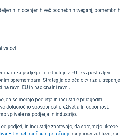
edeljenih in ocenjenih več podnebnih tveganj, pomembnih
 valovi.
mbam za podjetja in industrije v EU je vzpostavljen
ebnim spremembam. Strategija določa okvir za ukrepanje
eti na ravni EU in nacionalni ravni.
no, da se morajo podjetja in industrije prilagoditi
o dolgoročno sposobnost preživetja in odpornost.
 vplivale na podjetja in industrijo.
i od podjetij in industrije zahtevajo, da sprejmejo ukrepe
tiva EU o nefinančnem poročanju
na primer zahteva, da