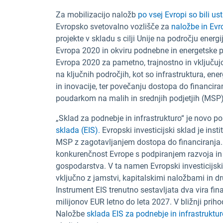
Za mobilizacijo naložb
po vsej Evropi so bili us
Evropsko svetovalno vozlišče za
naložbe in Evr
projekte v skladu s cilji Unije na področju energi
Evropa 2020 in okviru podnebne in energetske polit
Evropa 2020 za pametno, trajnostno in vključuj
na ključnih področjih, kot so infrastruktura, ener
in inovacije, ter povečanju dostopa do financir
poudarkom na malih in srednjih podjetjih (MSP) t
„Sklad za podnebje in infrastrukturo“ je novo p
sklada (EIS).
Evropski investicijski sklad je inst
MSP z zagotavljanjem dostopa do financiranja. G
konkurenčnost Evrope s podpiranjem razvoja in r
gospodarstva. V ta namen Evropski investicijski 
vključno z jamstvi, kapitalskimi naložbami in dr
Instrument EIS trenutno sestavljata dva vira f
milijonov EUR letno do leta 2027. V bližnji prihod
Naložbe
sklada EIS za podnebje in infrastruktur