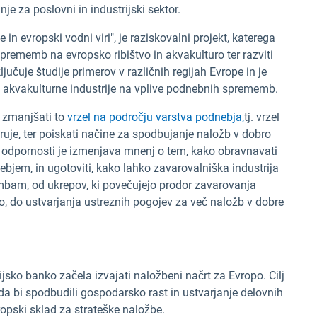
nje za poslovni in industrijski sektor.
 evropski vodni viri", je raziskovalni projekt, katerega
sprememb na evropsko ribištvo in akvakulturo ter razviti
ključuje študije primerov v različnih regijah Evrope in je
n akvakulturne industrije na vplive podnebnih sprememb.
i zmanjšati to
vrzel na področju varstva podnebja,
tj. vrzel
aruje, ter poiskati načine za spodbujanje naložb v dobro
 odpornosti je izmenjava mnenj o tem, kako obravnavati
ebjem, in ugotoviti, kako lahko zavarovalniška industrija
bam, od ukrepov, ki povečujejo prodor zavarovanja
o, do ustvarjanja ustreznih pogojev za več naložb v dobre
jsko banko začela izvajati naložbeni načrt za Evropo. Cilj
 da bi spodbudili gospodarsko rast in ustvarjanje delovnih
ropski sklad za strateške naložbe.