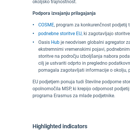
okoljsko trajnostnost.
Podpora izvajanju prilagajanja
COSME
, program za konkurenčnost podjetij t
podnebne storitve EU,
ki zagotavljajo storitve,
Oasis
Hub
je neodvisen globalni agregator za 
ekstremnimi vremenskimi pojavi, podnebnimi
storitve na področju izboljšanja nabora poda
cilj je ustvariti odprto in pregledno podatkov
pomagala zagotavljati informacije o okolju,
EU podjetjem ponuja tudi številne podporne stor
opolnomočila MSP, ki krepijo odpornost podjeti
programa Erasmus za mlade podjetnike.
Highlighted indicators