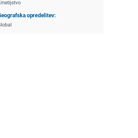
metijstvo
Geografska opredelitev:
lobal