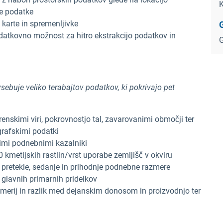
K
ne podatke
 karte in spremenljivke
datkovno možnost za hitro ekstrakcijo podatkov in
G
buje veliko terabajtov podatkov, ki pokrivajo pet
 terenskimi viri, pokrovnostjo tal, zavarovanimi območji ter
rafskimi podatki
nimi podnebnimi kazalniki
 kmetijskih rastlin/vrst uporabe zemljišč v okviru
a pretekle, sedanje in prihodnje podnebne razmere
 glavnih primarnih pridelkov
azmerij in razlik med dejanskim donosom in proizvodnjo ter