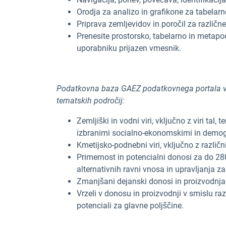
Orodja za analizo in grafikone za tabelar
Priprava zemljevidov in poročil za različne
Prenesite prostorsko, tabelarno in metapo
uporabniku prijazen vmesnik.
Podatkovna baza GAEZ podatkovnega portala vse
tematskih področij:
Zemljiški in vodni viri, vključno z viri tal,
izbranimi socialno-ekonomskimi in demog
Kmetijsko-podnebni viri, vključno z različ
Primernost in potencialni donosi za do 280
alternativnih ravni vnosa in upravljanja z
Zmanjšani dejanski donosi in proizvodnja
Vrzeli v donosu in proizvodnji v smislu r
potenciali za glavne poljščine.