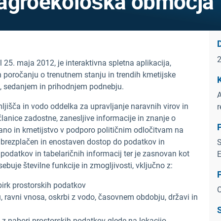
 agroekološka območja
šel 25. maja 2012, je interaktivna spletna aplikacija,
n poročanju o trenutnem stanju in trendih kmetijske
em, sedanjem in prihodnjem podnebju.
A
ljišča in vodo oddelka za upravljanje naravnih virov in
r
članice zadostne, zanesljive informacije in znanje o
P
rano in kmetijstvo v podporo političnim odločitvam na
brezplačen in enostaven dostop do podatkov in
S
 podatkov in tabelaričnih informacij ter je zasnovan kot
E
ebuje številne funkcije in zmogljivosti, vključno z:
P
birk prostorskih podatkov
O
u, ravni vnosa, oskrbi z vodo, časovnem obdobju, državi in
S
a z nabori prostorskih podatkov glede na lokacijo