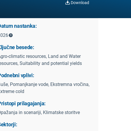
Download
Datum nastanka:
2026
Ključne besede:
gro-climatic resources, Land and Water
esources, Suitability and potential yields
odnebni vplivi:
uše, Pomanjkanje vode, Ekstremna vročina,
xtreme cold
ristopi prilagajanja:
pažanja in scenariji, Klimatske storitve
ektorji: