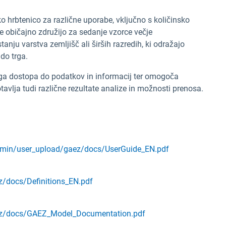
hrbtenico za različne uporabe, vključno s količinsko
 se običajno združijo za sedanje vzorce večje
tanju varstva zemljišč ali širših razredih, ki odražajo
 do trga.
ega dostopa do podatkov in informacij ter omogoča
avlja tudi različne rezultate analize in možnosti prenosa.
admin/user_upload/gaez/docs/UserGuide_EN.pdf
z/docs/Definitions_EN.pdf
aez/docs/GAEZ_Model_Documentation.pdf