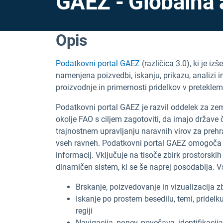
GAEZ - Globalna
Opis
Podatkovni portal GAEZ
(različica 3.0), ki je iz
namenjena poizvedbi, iskanju, prikazu, analizi i
proizvodnje in primernosti pridelkov v pretekl
Podatkovni portal GAEZ je razvil oddelek za zem
okolje FAO s ciljem zagotoviti, da imajo države 
trajnostnem upravljanju naravnih virov za preh
vseh ravneh. Podatkovni portal GAEZ omogoča 
informacij. Vključuje na tisoče zbirk prostorskih
dinamičen sistem, ki se še naprej posodablja. Vs
Brskanje, poizvedovanje in vizualizacija z
Iskanje po prostem besedilu, temi, pridelk
regiji
Navigacija, ponev, povečava, identifikacij