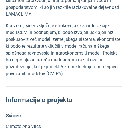
sistemom,
proizvodnjo hrane, pomanjkanjem vode in
gospodarstvom, ki so jih razkrile
raziskovalne dejavnosti
LAMACLIMA.
Konzorcij sicer vključuje strokovnjake za interakcije
med
LCLM
in podnebjem, ki bodo izvajali usklajen niz
poskusov z več modeli zemeljskega sistema, ekonomiste,
ki bodo te rezultate vključili v model računalniškega
splošnega ravnovesja in agroekonomski model. Projekt
bo dopolnjeval tekoča mednarodna raziskovalna
prizadevanja, kot je projekt 6 za medsebojno primerjavo
povezanih modelov (CMIP6).
Informacije o projektu
Svinec
Climate Analytics