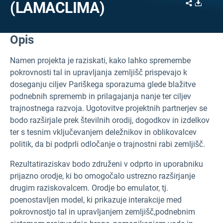
Share
Downl
(LAMACLIMA)
Opis
Namen projekta je raziskati, kako lahko spremembe
pokrovnosti tal in upravljanja zemljišč prispevajo k
doseganju ciljev Pariškega sporazuma glede blažitve
podnebnih sprememb in prilagajanja nanje ter ciljev
trajnostnega razvoja. Ugotovitve projektnih partnerjev se
bodo razširjale prek številnih orodij, dogodkov in izdelkov
ter s tesnim vključevanjem deležnikov in oblikovalcev
politik, da bi podprli odločanje o trajnostni rabi zemljišč.
Rezultati
raziskav bodo združeni v odprto in uporabniku
prijazno orodje, ki bo omogočalo ustrezno razširjanje
drugim raziskovalcem. Orodje bo emulator, tj.
poenostavljen model, ki prikazuje interakcije med
pokrovnostjo tal in upravljanjem zemljišč,
podnebnim