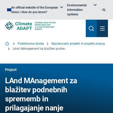
Environmental
An official website of the European
information
SL
Union | How do you know?
systems
Podatkovna zbirka
Raziskovalni projekti in projekti znanja
LAnd MAnagement za blažitev podnebnih sprememb in prilagajanje nanje
Project
LAnd MAnagement za
blažitev podnebnih
sprememb in
prilagajanje nanje