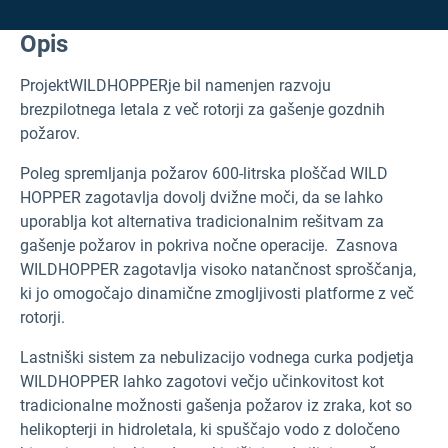
Opis
Projekt
WILDHOPPER
je bil namenjen razvoju
brezpilotnega letala z več rotorji za gašenje gozdnih
požarov.
Poleg spremljanja požarov 600-litrska ploščad WILD
HOPPER zagotavlja dovolj dvižne moči, da se lahko
uporablja kot alternativa tradicionalnim rešitvam za
gašenje požarov in pokriva nočne operacije. Zasnova
WILDHOPPER zagotavlja visoko natančnost sproščanja,
ki jo omogočajo dinamične zmogljivosti platforme z več
rotorji.
Lastniški sistem za nebulizacijo vodnega curka podjetja
WILDHOPPER lahko zagotovi večjo učinkovitost kot
tradicionalne možnosti gašenja požarov iz zraka, kot so
helikopterji in hidroletala, ki spuščajo vodo z določeno