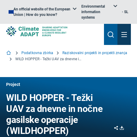
Environmental
An official website of the European
information
SL
Union | How do you know?
systems
Podatkovna zbirka
Raziskovalni projekti in projekti znanja
WILD HOPPER - Težki UAV za dnevne in nočne gasilske operacije
Project
WILD HOPPER - Težki
UAV za dnevne in nočne
gasilske operacije
Share
Downl
(WILDHOPPER)