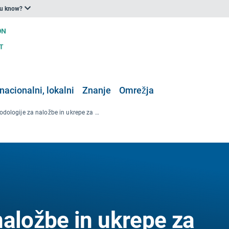
ou know?
nacionalni, lokalni
Znanje
Omrežja
Metodologije za naložbe in ukrepe za krepitev podnebne odpornosti v okviru kohezijske in regionalne politike ter skupne kmetijske politike – končno poročilo
naložbe in ukrepe za