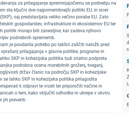
izadevanja za prilagajanje spreminjajočemu se podnebju na
P
tem sta ključni dve najpomembnejši politiki EU, in sicer
P
 (SKP), saj predstavljata veliko večino porabe EU. Zato
elskih gospodarstev, infrastrukture in ekosistemov EU ter
P
h politik morajo biti zanesljive, kar zadeva njihovo
S
narijev podnebnih sprememb.
d
am je poudarila potrebo po takšni zaščiti naložb pred
r
prašanj prilagajanja v glavne politike, programe in
ahko SKP in kohezijska politika tudi znatno podpreta
S
njka podrobna ocena morebitnih groženj, tveganj,
K
ogljivosti držav članic na področju SKP in kohezijske
Z
imi se lahko SKP in kohezijska politika prilagodita
U
ispevati k odpravi te vrzeli ter priporočiti načine in
nicah o tem, kako vključiti odhodke in ukrepe v okviru
jih preveriti.