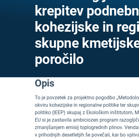
krepitev podnebn
kohezijske in regi
skupne kmetijske
poročilo
Opis
To je povzetek za projektno pogodbo „Metodolog
okviru kohezijske in regionalne politike ter skup
politiko (IEEP) skupaj z Ekološkim inštitutom, M
EU si je zastavila ambiciozen program razoglj
zmanjšanjem emisij toplogrednih plinov. Venda
v prihodnjih desetletjih še povečali, kar bo vpliva