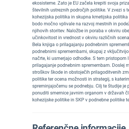
ekosisteme. Zato je EU začela krepiti svoja pr
številnih ustreznih področjih politike. V zvezi s 
kohezijska politika in skupna kmetijska politika
bodo močno vplivale na razvoj mestnih in podež
njihovih storitev. Naložbe in poraba v okviru obe
učinkovitost in vrednost v okviru različnih sce
Bela knjiga o prilagajanju podnebnim sprememb
podnebnimi spremembami, skupaj z vključitvijo v
načrte, ki usmerjajo odhodke. S tem pristopom l
prilagajanje podnebnim spremembam. Doslej ma
stroškov škode in obstoječih prilagoditvenih zm
politike ter ocena možnosti in strategij, s kater
spreminjajočemu se podnebju. Cilj te študije je pr
ponuditi smernice javnim organom v državah čla
kohezijske politike in SKP v podnebne politike ter 
Referenčne informacije