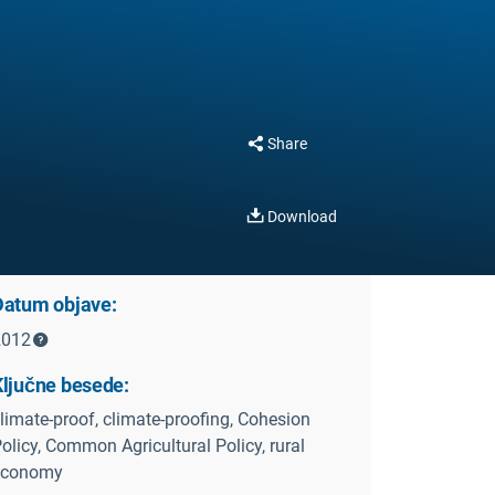
Share
Download
Datum objave:
2012
Ključne besede:
limate-proof, climate-proofing, Cohesion
olicy, Common Agricultural Policy, rural
economy