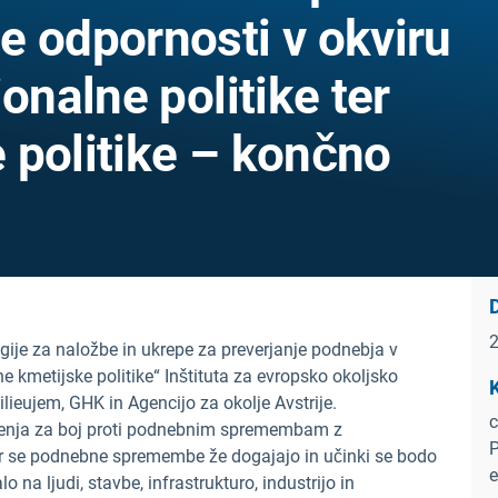
e odpornosti v okviru
onalne politike ter
 politike – končno
ije za naložbe in ukrepe za preverjanje podnebja v
ne kmetijske politike“ Inštituta za evropsko okoljsko
ilieujem, GHK in Agencijo za okolje Avstrije.
c
ičenja za boj proti podnebnim spremembam z
P
r se podnebne spremembe že dogajajo in učinki se bodo
lo na ljudi, stavbe, infrastrukturo, industrijo in