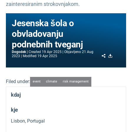
zainteresiranim strokovnjakom.
Jesenska šola o
obvladovanju
podnebnih tveganj
Dogodek
Created
19 Apr 2025
Objavljeno
21 Aug
Share
Download
2023
Modified
19 Apr 2025
Filed under:
event
climate
risk management
kdaj
kje
Lisbon, Portugal