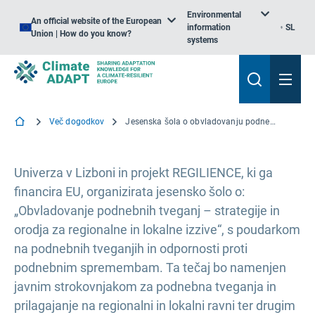
Environmental
An official website of the European
information
SL
Union | How do you know?
systems
Več dogodkov
Jesenska šola o obvladovanju podnebnih tveganj
Univerza v Lizboni in projekt REGILIENCE, ki ga
financira EU, organizirata jesensko šolo o:
„Obvladovanje podnebnih tveganj – strategije in
orodja za regionalne in lokalne izzive“, s poudarkom
na podnebnih tveganjih in odpornosti proti
podnebnim spremembam. Ta tečaj bo namenjen
javnim strokovnjakom za podnebna tveganja in
prilagajanje na regionalni in lokalni ravni ter drugim