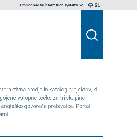
SL
Environmental information systems
teraktivna orodja in katalog projektov, ki
ojene vstopne točke za tri skupine
 angleško govoreče prebivalce. Portal
jami.