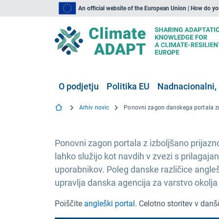
An official website of the European Union | How do y
O podjetju
Politika EU
Nadnacionalni, 
Arhiv novic
Ponovni zagon portala z izboljšano prijazno
lahko služijo kot navdih v zvezi s prila
uporabnikov. Poleg danske različice angle
upravlja danska agencija za varstvo okolja 
Poiščite
angleški portal
. Celotno storitev v danš