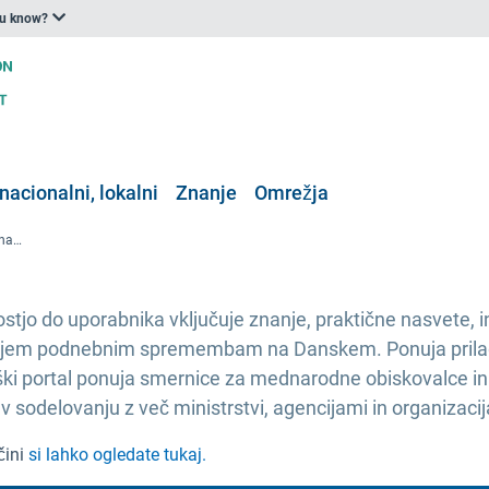
ou know?
nacionalni, lokalni
Znanje
Omrežja
Ponovni zagon danskega portala znanja o prilagajanju podnebnim spremembam
stjo do uporabnika vključuje znanje, praktične nasvete, in
gajanjem podnebnim spremembam na Danskem. Ponuja prilag
ški portal ponuja smernice za mednarodne obiskovalce in
v sodelovanju z več ministrstvi, agencijami in organizaci
čini
si lahko ogledate tukaj.