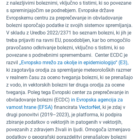
z nalezljivimi boleznimi, vključno s tistimi, ki so povezane
s spreminjajočim se podnebjem. Evropske države
Evropskemu centru za preprečevanje in obvladovanje
bolezni sporočajo podatke iz svojih sistemov spremljanja.
V skladu z Uredbo 2022/2371 bo seznam bolezni, ki jih je
treba prijaviti na ravni EU, posodobljen, kar bo omogočilo
pravočasno odkrivanje bolezni, vključno s tistimi, ki so
povezane s podnebnimi spremembami. Center ECDC je
razvil
„Evropsko mrežo za okolje in epidemiologijo“ (E3),
ki zagotavlja orodja za spremljanje meteoroloških razmer
v realnem času za oceno tveganja bolezni, ki se prenašajo
z vodo, in vektorskih bolezni ter druga orodja za ocene
tveganja. Poleg tega Evropski center za preprečevanje in
obvladovanje bolezni (ECDC)
in Evropska agencija za
varnost hrane (EFSA)
financirata
VectorNet
, ki je zdaj v
drugi ponovitvi (2019–2023), je platforma, ki podpira
zbiranje podatkov o vektorjih in patogenih v vektorjih,
povezanih z zdravjem živali in ljudi. Omogoča izmenjavo
podatkov o geografski porazdelitvi prenašalcev bolezni