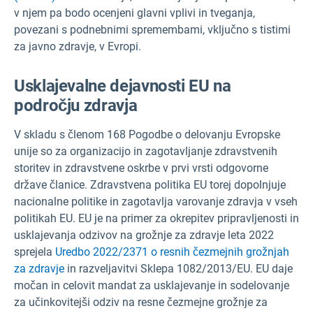
v njem pa bodo ocenjeni glavni vplivi in tveganja,
povezani s podnebnimi spremembami, vključno s tistimi
za javno zdravje, v Evropi.
Usklajevalne dejavnosti EU na
področju zdravja
V skladu s členom 168 Pogodbe o delovanju Evropske
unije so za organizacijo in zagotavljanje zdravstvenih
storitev in zdravstvene oskrbe v prvi vrsti odgovorne
države članice. Zdravstvena politika EU torej dopolnjuje
nacionalne politike in zagotavlja varovanje zdravja v vseh
politikah EU. EU je na primer za okrepitev pripravljenosti in
usklajevanja odzivov na grožnje za zdravje leta 2022
sprejela
Uredbo 2022/2371 o resnih čezmejnih grožnjah
za zdravje
in razveljavitvi Sklepa 1082/2013/EU. EU daje
močan in celovit mandat za usklajevanje in sodelovanje
za učinkovitejši odziv na resne čezmejne grožnje za