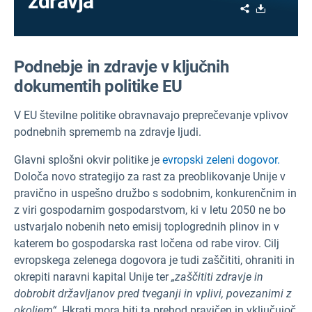
zdravja
Share
Download
Podnebje in zdravje v ključnih
dokumentih politike EU
V EU številne politike obravnavajo preprečevanje vplivov
podnebnih sprememb na zdravje ljudi.
Glavni splošni okvir politike je
evropski zeleni dogovor.
Določa novo strategijo za rast za preoblikovanje Unije v
pravično in uspešno družbo s sodobnim, konkurenčnim in
z viri gospodarnim gospodarstvom, ki v letu 2050 ne bo
ustvarjalo nobenih neto emisij toplogrednih plinov in v
katerem bo gospodarska rast ločena od rabe virov. Cilj
evropskega zelenega dogovora je tudi zaščititi, ohraniti in
okrepiti naravni kapital Unije ter
„zaščititi zdravje in
dobrobit državljanov pred tveganji in vplivi, povezanimi z
okoljem“.
Hkrati mora biti ta prehod pravičen in vključujoč,