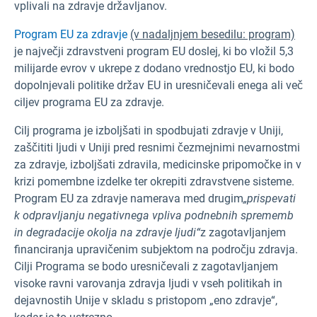
vplivali na zdravje državljanov.
Program EU za zdravje
(v nadaljnjem besedilu: program)
je največji zdravstveni program EU doslej, ki bo vložil 5,3
milijarde evrov v ukrepe z dodano vrednostjo EU, ki bodo
dopolnjevali politike držav EU in uresničevali enega ali več
ciljev programa EU za zdravje.
Cilj programa je izboljšati in spodbujati zdravje v Uniji,
zaščititi ljudi v Uniji pred resnimi čezmejnimi nevarnostmi
za zdravje, izboljšati zdravila, medicinske pripomočke in v
krizi pomembne izdelke ter okrepiti zdravstvene sisteme.
Program EU za zdravje namerava med drugim
„prispevati
k odpravljanju negativnega vpliva podnebnih sprememb
in degradacije okolja na zdravje ljudi“
z zagotavljanjem
financiranja upravičenim subjektom na področju zdravja.
Cilji Programa se bodo uresničevali z zagotavljanjem
visoke ravni varovanja zdravja ljudi v vseh politikah in
dejavnostih Unije v skladu s pristopom „eno zdravje“,