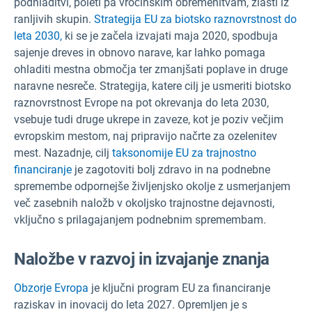
podhladitvi, poleti pa vročinskim obremenitvam, zlasti iz
ranljivih skupin.
Strategija EU za biotsko raznovrstnost do
leta 2030,
ki se je začela izvajati maja 2020, spodbuja
sajenje dreves in obnovo narave, kar lahko pomaga
ohladiti mestna območja ter zmanjšati poplave in druge
naravne nesreče. Strategija, katere cilj je usmeriti biotsko
raznovrstnost Evrope na pot okrevanja do leta 2030,
vsebuje tudi druge ukrepe in zaveze, kot je poziv večjim
evropskim mestom, naj pripravijo načrte za ozelenitev
mest. Nazadnje, cilj
taksonomije EU za trajnostno
financiranje
je zagotoviti bolj zdravo in na podnebne
spremembe odpornejše življenjsko okolje z usmerjanjem
več zasebnih naložb v okoljsko trajnostne dejavnosti,
vključno s prilagajanjem podnebnim spremembam.
Naložbe v razvoj in izvajanje znanja
Obzorje Evropa
je ključni program EU za financiranje
raziskav in inovacij do leta 2027. Opremljen je s