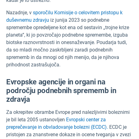
kadar je to ustrezno.
Nazadnje, v
sporočilu Komisije o celovitem pristopu k
duševnemu zdravju
iz junija 2023 so podnebne
spremembe opredeljene kot ena od sestavin „trojne krize
planeta“, ki jo povzročajo podnebne spremembe, izguba
biotske raznovrstnosti in onesnaževanje. Poudarja tudi,
da so mladi močno zaskrbljeni zaradi podnebnih
sprememb in da mnogi od njih menijo, da je njihova
prihodnost zastrašujoča.
Evropske agencije in organi na
področju podnebnih sprememb in
zdravja
Za okrepitev obrambe Evrope pred nalezljivimi boleznimi
je bil leta 2005 ustanovljen
Evropski center za
preprečevanje in obvladovanje bolezni (ECDC).
ECDC je
pristojen za znanstvene dokaze in ocene tveganja v zvezi