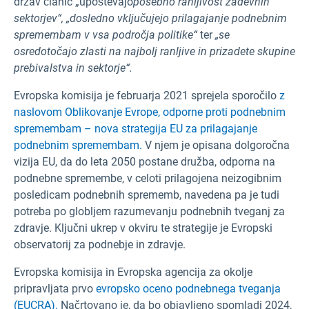
držav članic „upoštevajo
posebno ranljivost zadevnih
sektorjev“,
„dosledno vključujejo prilagajanje podnebnim
spremembam v vsa področja politike“
ter
„se
osredotočajo zlasti na najbolj ranljive in prizadete skupine
prebivalstva in sektorje“.
Evropska komisija je februarja 2021 sprejela sporočilo
z
naslovom Oblikovanje Evrope, odporne proti podnebnim
spremembam – nova strategija EU za prilagajanje
podnebnim spremembam.
V njem je opisana dolgoročna
vizija EU, da do leta 2050 postane družba, odporna na
podnebne spremembe, v celoti prilagojena neizogibnim
posledicam podnebnih sprememb, navedena pa je tudi
potreba po globljem razumevanju podnebnih tveganj za
zdravje. Ključni ukrep v okviru te strategije je Evropski
observatorij za podnebje in zdravje.
Evropska komisija in Evropska agencija za okolje
pripravljata prvo
evropsko oceno podnebnega tveganja
(EUCRA).
Načrtovano je, da bo objavljeno spomladi 2024,