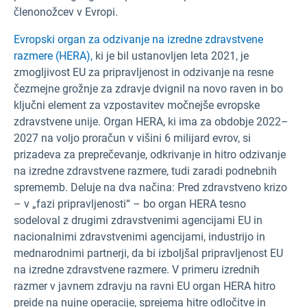
členonožcev v Evropi.
Evropski organ za odzivanje na izredne zdravstvene
razmere (HERA),
ki je bil ustanovljen leta 2021, je
zmogljivost EU za pripravljenost in odzivanje na resne
čezmejne grožnje za zdravje dvignil na novo raven in bo
ključni element za vzpostavitev močnejše evropske
zdravstvene unije. Organ HERA, ki ima za obdobje 2022–
2027 na voljo proračun v višini 6 milijard evrov, si
prizadeva za preprečevanje, odkrivanje in hitro odzivanje
na izredne zdravstvene razmere, tudi zaradi podnebnih
sprememb. Deluje na dva načina: Pred zdravstveno krizo
– v „fazi pripravljenosti“ – bo organ HERA tesno
sodeloval z drugimi zdravstvenimi agencijami EU in
nacionalnimi zdravstvenimi agencijami, industrijo in
mednarodnimi partnerji, da bi izboljšal pripravljenost EU
na izredne zdravstvene razmere. V primeru izrednih
razmer v javnem zdravju na ravni EU organ HERA hitro
preide na nujne operacije, sprejema hitre odločitve in