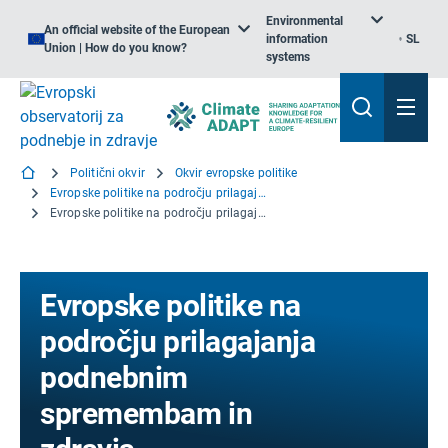
Environmental
An official website of the European
information
SL
Union | How do you know?
systems
Politični okvir
Okvir evropske politike
Evropske politike na področju prilagajanja podnebnim spremembam in zdravja
Evropske politike na področju prilagajanja podnebnim spremembam in zdravja
Evropske politike na
področju prilagajanja
podnebnim
spremembam in