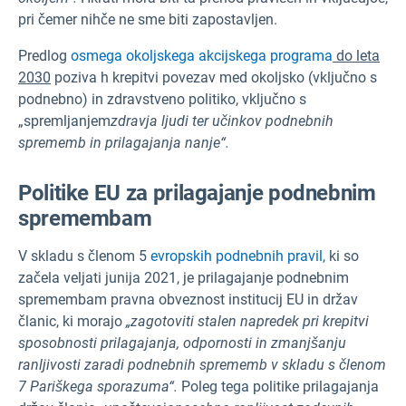
pri čemer nihče ne sme biti zapostavljen.
Predlog
osmega okoljskega akcijskega programa
do leta
2030
poziva h krepitvi povezav med okoljsko (vključno s
podnebno) in zdravstveno politiko, vključno s
„spremljanjem
zdravja ljudi ter učinkov podnebnih
sprememb in prilagajanja nanje“.
Politike EU za prilagajanje podnebnim
spremembam
V skladu s členom 5
evropskih podnebnih pravil,
ki so
začela veljati junija 2021, je prilagajanje podnebnim
spremembam pravna obveznost institucij EU in držav
članic, ki morajo
„zagotoviti stalen napredek pri krepitvi
sposobnosti prilagajanja, odpornosti in zmanjšanju
ranljivosti zaradi podnebnih sprememb v skladu s členom
7 Pariškega sporazuma“.
Poleg tega politike prilagajanja