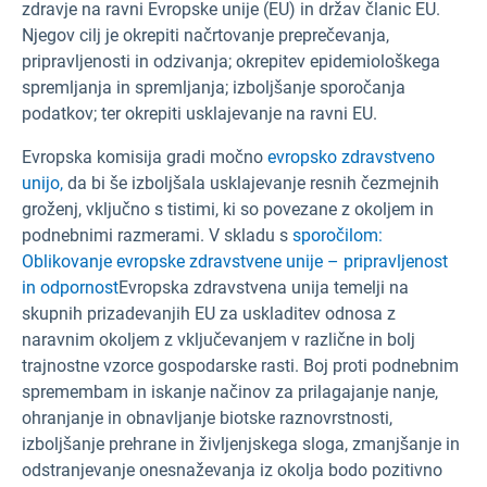
zdravje na ravni Evropske unije (EU) in držav članic EU.
Njegov cilj je okrepiti načrtovanje preprečevanja,
pripravljenosti in odzivanja; okrepitev epidemiološkega
spremljanja in spremljanja; izboljšanje sporočanja
podatkov; ter okrepiti usklajevanje na ravni EU.
Evropska komisija gradi močno
evropsko zdravstveno
unijo,
da bi še izboljšala usklajevanje resnih čezmejnih
groženj, vključno s tistimi, ki so povezane z okoljem in
podnebnimi razmerami. V skladu s
sporočilom:
Oblikovanje evropske zdravstvene unije – pripravljenost
in odpornost
Evropska zdravstvena unija temelji na
skupnih prizadevanjih EU za uskladitev odnosa z
naravnim okoljem z vključevanjem v različne in bolj
trajnostne vzorce gospodarske rasti. Boj proti podnebnim
spremembam in iskanje načinov za prilagajanje nanje,
ohranjanje in obnavljanje biotske raznovrstnosti,
izboljšanje prehrane in življenjskega sloga, zmanjšanje in
odstranjevanje onesnaževanja iz okolja bodo pozitivno