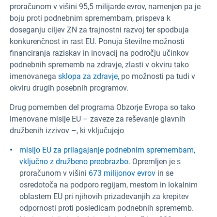
proračunom v višini 95,5 milijarde evrov, namenjen pa je
boju proti podnebnim spremembam, prispeva k
doseganju ciljev ZN za trajnostni razvoj ter spodbuja
konkurenčnost in rast EU. Ponuja številne možnosti
financiranja raziskav in inovacij na področju učinkov
podnebnih sprememb na zdravje, zlasti v okviru tako
imenovanega
sklopa za zdravje,
po možnosti pa tudi v
okviru drugih posebnih programov.
Drug pomemben del programa Obzorje Evropa so tako
imenovane misije EU – zaveze za reševanje glavnih
družbenih izzivov –, ki vključujejo
misijo EU za prilagajanje podnebnim spremembam,
vključno z družbeno preobrazbo.
Opremljen je s
proračunom v višini
673 milijonov evrov
in se
osredotoča na podporo regijam, mestom in lokalnim
oblastem EU pri njihovih prizadevanjih za krepitev
odpornosti proti posledicam podnebnih sprememb.